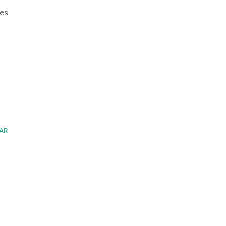
ves
AR