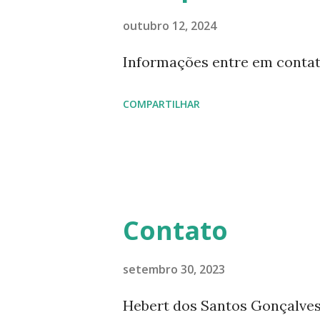
https://pay.hotmart.com/X8
outubro 12, 2024
https://pay.hotmart.com/O87
Informações entre em contat
uma meditação para cada dia 
COMPARTILHAR
histórias interessantes. O a
Diário da Rádio Trans mundial
mensagens diárias (8) da Edi
Contato
setembro 30, 2023
Hebert dos Santos Gonçalves 