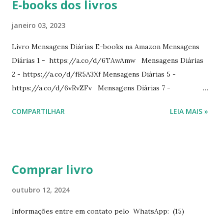
E-books dos livros
janeiro 03, 2023
Livro Mensagens Diárias E-books na Amazon Mensagens
Diárias 1 - https://a.co/d/6TAwAmw Mensagens Diárias
2 - https://a.co/d/fR5A3Xf Mensagens Diárias 5 -
https://a.co/d/6vRvZFv Mensagens Diárias 7 -
https://a.co/d/2wDSJiz Mensagens Diárias 9 -
COMPARTILHAR
LEIA MAIS »
https://a.co/d/h4iP1oj Mensagens Diárias 10 -
https://a.co/d/8yl1vJY Mensagens Diárias 11 -
https://a.co/d/elpPaaM PDF na hotmart Mensagens
Diárias 3 - https://pay.hotmart.com/E87815918X
Comprar livro
Mensagens Diárias 4 -
https://pay.hotmart.com/X87815923P Mensagens Diárias
outubro 12, 2024
6 - https://pay.hotmart.com/O87815953W O livro
Informações entre em contato pelo WhatsApp: (15)
mensagens diárias traz uma meditação para cada dia do