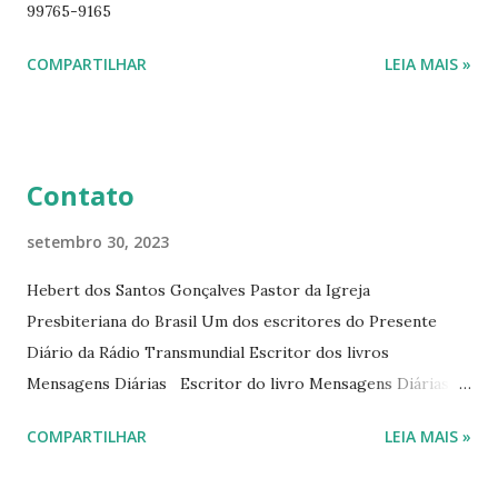
99765-9165
ano. Passagens bíblicas, ilustrações, histórias
interessantes. O autor também escreve para o Presente
COMPARTILHAR
LEIA MAIS »
Diário da Rádio Trans mundial a mais de 15 anos. Escreveu o
livro mensagens diárias (8) da Editora Cultura Cristã em
2022.
Contato
setembro 30, 2023
Hebert dos Santos Gonçalves Pastor da Igreja
Presbiteriana do Brasil Um dos escritores do Presente
Diário da Rádio Transmundial Escritor dos livros
Mensagens Diárias Escritor do livro Mensagens Diárias da
Editora Cultura Cristã. E-mails: hebert@hebert.com.br
COMPARTILHAR
LEIA MAIS »
livromensagensdiarias@gmail.com Whatsapp: (15) 99765-
9165 Sites: www.hebert.com.br