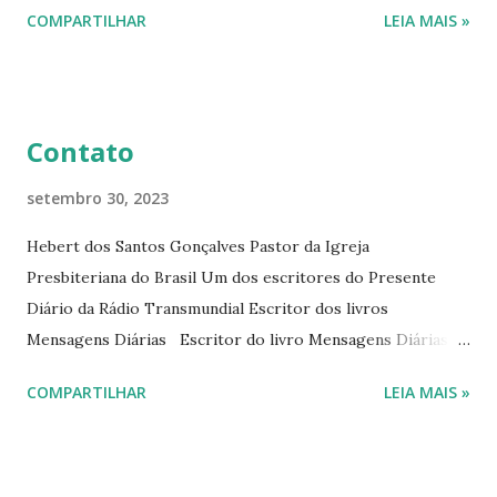
interessantes. O autor também escreve para o Presente
COMPARTILHAR
LEIA MAIS »
Diário da Rádio Trans mundial a mais de 15 anos. Escreveu o
livro mensagens diárias (8) da Editora Cultura Cristã em
2022.
Contato
setembro 30, 2023
Hebert dos Santos Gonçalves Pastor da Igreja
Presbiteriana do Brasil Um dos escritores do Presente
Diário da Rádio Transmundial Escritor dos livros
Mensagens Diárias Escritor do livro Mensagens Diárias da
Editora Cultura Cristã. E-mails: hebert@hebert.com.br
COMPARTILHAR
LEIA MAIS »
livromensagensdiarias@gmail.com Whatsapp: (15) 99765-
9165 Sites: www.hebert.com.br
www.livromensagensdiarias.com.br Redes sociais:
www.facebook.com/rev.hebert