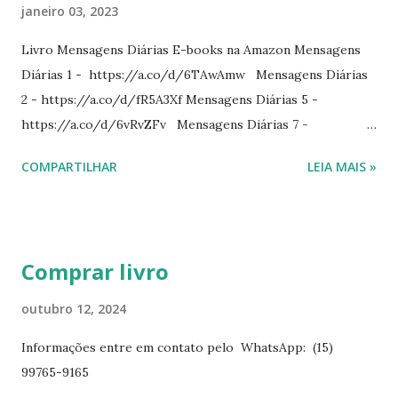
janeiro 03, 2023
Livro Mensagens Diárias E-books na Amazon Mensagens
Diárias 1 - https://a.co/d/6TAwAmw Mensagens Diárias
2 - https://a.co/d/fR5A3Xf Mensagens Diárias 5 -
https://a.co/d/6vRvZFv Mensagens Diárias 7 -
https://a.co/d/2wDSJiz Mensagens Diárias 9 -
COMPARTILHAR
LEIA MAIS »
https://a.co/d/h4iP1oj Mensagens Diárias 10 -
https://a.co/d/8yl1vJY Mensagens Diárias 11 -
https://a.co/d/elpPaaM PDF na hotmart Mensagens
Diárias 3 - https://pay.hotmart.com/E87815918X
Comprar livro
Mensagens Diárias 4 -
https://pay.hotmart.com/X87815923P Mensagens Diárias
outubro 12, 2024
6 - https://pay.hotmart.com/O87815953W O livro
Informações entre em contato pelo WhatsApp: (15)
mensagens diárias traz uma meditação para cada dia do
99765-9165
ano. Passagens bíblicas, ilustrações, histórias