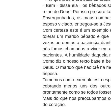
- Bem - disse ela - os bêbados s
reino de Deus. Por isso procuro faz
Envergonhados, os maus companh
esposo viciado, entregou-se a Jes
Com certeza este é um exemplo de
tolerar um marido bêbado e que 
vezes perdemos a paciência dian
nós fomos chamados a viver em a
pacientes. A humildade daquela 
Como diz o nosso texto base a bel
Deus. O marido que não crê na me
esposa.
Tomemos como exemplo esta espo
cobrando menos uns dos outros
prontamente como se todos fosse
Mais do que nos preocuparmos co
do coração.