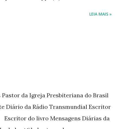
do ano. Passagens bíblicas, ilustrações,
LEIA MAIS »
utor também escreve para o Presente
 a mais de 15 anos. Escreveu o livro
tora Cultura Cristã em 2022.
Pastor da Igreja Presbiteriana do Brasil
te Diário da Rádio Transmundial Escritor
 Escritor do livro Mensagens Diárias da