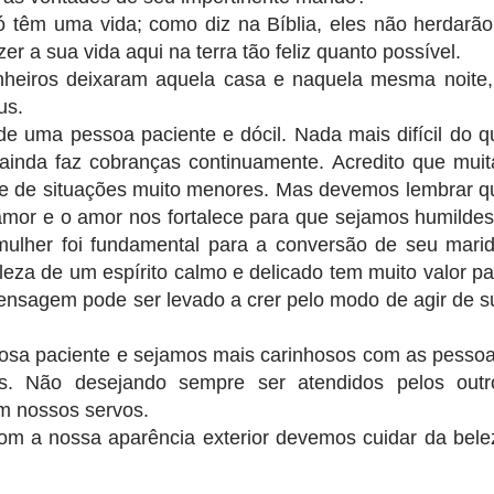
ó têm uma vida; como diz na Bíblia, eles não herdarão
er a sua vida aqui na terra tão feliz quanto possível.
eiros deixaram aquela casa e naquela mesma noite,
us.
 uma pessoa paciente e dócil. Nada mais difícil do q
ainda faz cobranças continuamente. Acredito que muit
te de situações muito menores. Mas devemos lembrar q
mor e o amor nos fortalece para que sejamos humildes
mulher foi fundamental para a conversão de seu marid
eza de um espírito calmo e delicado tem muito valor pa
nsagem pode ser levado a crer pelo modo de agir de s
sa paciente e sejamos mais carinhosos com as pessoa
. Não desejando sempre ser atendidos pelos outr
m nossos servos.
m a nossa aparência exterior devemos cuidar da bele