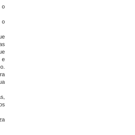
 o
 o
ue
as
ue
 e
o.
ra
ua
s,
os
za