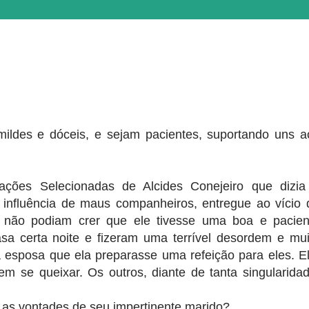
ldes e dóceis, e sejam pacientes, suportando uns a
trações Selecionadas de Alcides Conejeiro que dizia
influência de maus companheiros, entregue ao vício 
 não podiam crer que ele tivesse uma boa e pacien
sa certa noite e fizeram uma terrível desordem e mui
a esposa que ela preparasse uma refeição para eles. El
 sem se queixar. Os outros, diante de tanta singularidad
s as vontades de seu impertinente marido?