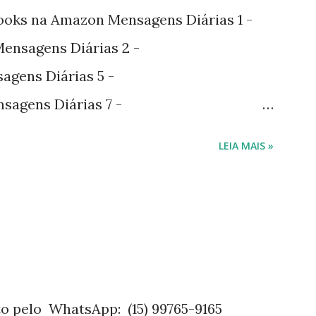
ooks na Amazon Mensagens Diárias 1 -
nsagens Diárias 2 -
agens Diárias 5 -
sagens Diárias 7 -
agens Diárias 9 -
LEIA MAIS »
agens Diárias 10 -
gens Diárias 11 -
 na hotmart Mensagens Diárias 3 -
815918X Mensagens Diárias 4 -
7815923P Mensagens Diárias 6 -
815953W O livro mensagens diárias traz
o pelo WhatsApp: (15) 99765-9165