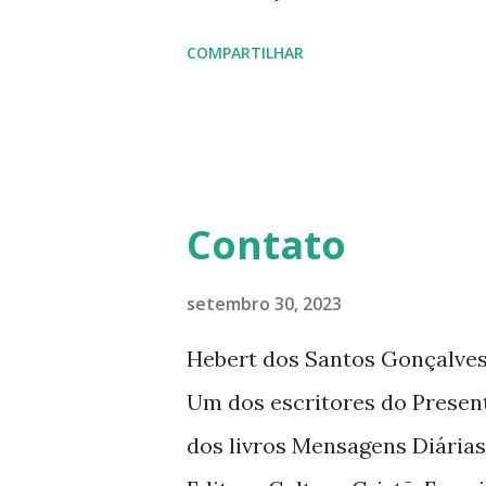
uma meditação para cada dia 
COMPARTILHAR
histórias interessantes. O a
Diário da Rádio Trans mundial
mensagens diárias (8) da Edi
Contato
setembro 30, 2023
Hebert dos Santos Gonçalves 
Um dos escritores do Presen
dos livros Mensagens Diárias