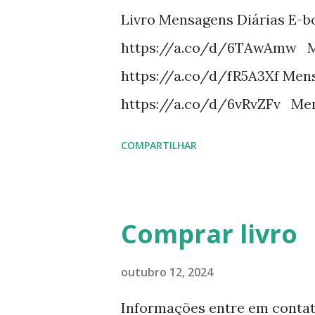
Livro Mensagens Diárias E-b
https://a.co/d/6TAwAmw Me
https://a.co/d/fR5A3Xf Mens
https://a.co/d/6vRvZFv Men
https://a.co/d/2wDSJiz Mens
COMPARTILHAR
https://a.co/d/h4iP1oj Mens
https://a.co/d/8yl1vJY Mensa
https://a.co/d/elpPaaM PDF
Comprar livro
https://pay.hotmart.com/E87
https://pay.hotmart.com/X8
outubro 12, 2024
https://pay.hotmart.com/O87
Informações entre em contat