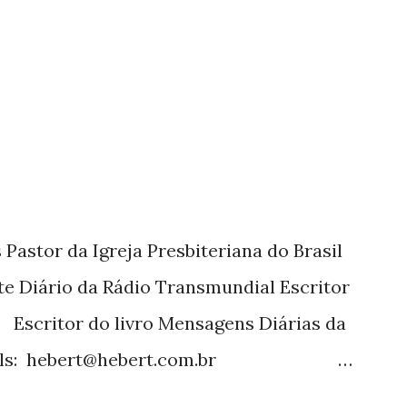
utor também escreve para o Presente
 a mais de 15 anos. Escreveu o livro
tora Cultura Cristã em 2022.
Pastor da Igreja Presbiteriana do Brasil
te Diário da Rádio Transmundial Escritor
 Escritor do livro Mensagens Diárias da
ils: hebert@hebert.com.br
com Whatsapp: (15) 99765-9165 Sites: