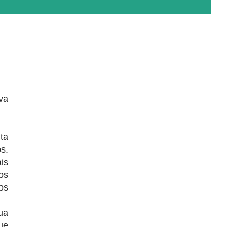
va
ta
s.
is
os
os
ua
ue