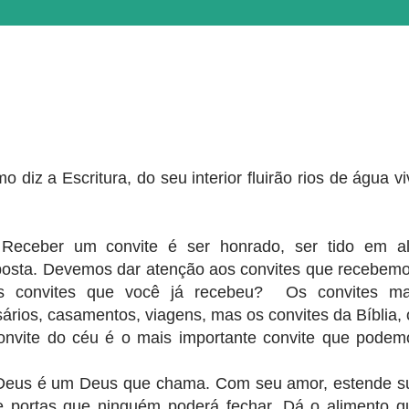
diz a Escritura, do seu interior fluirão rios de água vi
 Receber um convite é ser honrado, ser tido em al
posta. Devemos dar atenção aos convites que recebemo
s convites que você já recebeu? Os convites ma
ários, casamentos, viagens, mas os convites da Bíblia, 
onvite do céu é o mais importante convite que podem
Deus é um Deus que chama. Com seu amor, estende s
e portas que ninguém poderá fechar. Dá o alimento q