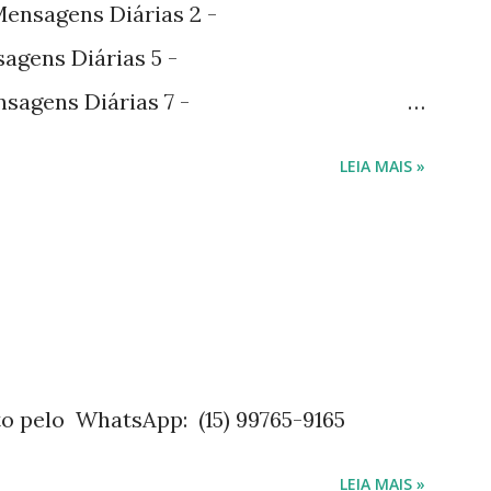
nsagens Diárias 2 -
agens Diárias 5 -
sagens Diárias 7 -
agens Diárias 9 -
LEIA MAIS »
agens Diárias 10 -
gens Diárias 11 -
 na hotmart Mensagens Diárias 3 -
815918X Mensagens Diárias 4 -
7815923P Mensagens Diárias 6 -
815953W O livro mensagens diárias traz
o pelo WhatsApp: (15) 99765-9165
do ano. Passagens bíblicas, ilustrações,
LEIA MAIS »