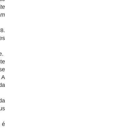
te
em
8.
es
e.
te
se
 A
da
da
us
 é