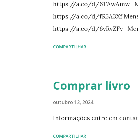
https://a.co/d/6TAwAmw Me
https://a.co/d/fR5A3Xf Mens
https://a.co/d/6vRvZFv Men
https://a.co/d/2wDSJiz Mens
COMPARTILHAR
https://a.co/d/h4iP1oj Mens
https://a.co/d/8yl1vJY Mensa
https://a.co/d/elpPaaM PDF
Comprar livro
https://pay.hotmart.com/E87
https://pay.hotmart.com/X8
outubro 12, 2024
https://pay.hotmart.com/O87
Informações entre em contat
uma meditação para cada dia 
COMPARTILHAR