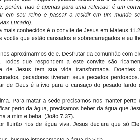
le, porém, não é apenas para uma refeição; é um convi
rar em seu reino e passar a residir em um mundo s
(Max Lucado).
a mais conhecidos é o convite de Jesus em Mateus 11.2
 vocês que estão cansados e sobrecarregados e eu lh
nos aproximarmos dele. Desfrutar da comunhão com el
e. Todos que respondem a este convite são ricamen
a de Jesus tem sua vida transformada. Doentes 
urados, pecadores tiveram seus pecados perdoados.
r de Deus é alívio para o cansaço do pesado fardo 
xima. Para matar a sede precisamos nos manter perto 
icar perto da água, precisamos beber da água que Jes
nha a mim e beba (João 7.37).
 fluirão rios de água viva. Jesus declara que só Ele
us, busque intensamente a água da vida.