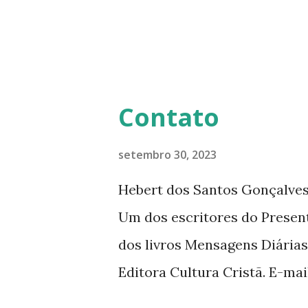
histórias interessantes. O a
Diário da Rádio Trans mundial
mensagens diárias (8) da Edi
Contato
setembro 30, 2023
Hebert dos Santos Gonçalves 
Um dos escritores do Presen
dos livros Mensagens Diárias
Editora Cultura Cristã. E-ma
livromensagensdiarias@gmail.