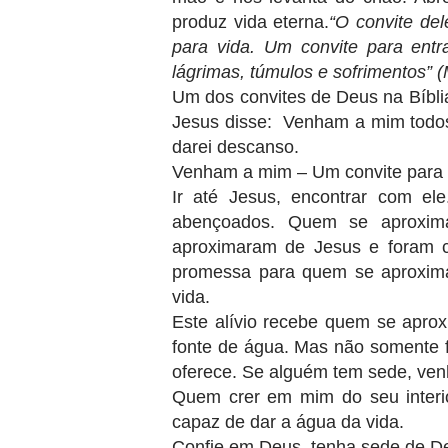
produz vida eterna.
“O convite de
para vida. Um convite para ent
lágrimas, túmulos e sofrimentos” 
Um dos convites de Deus na Bíbli
Jesus disse: Venham a mim todos
darei descanso.
Venham a mim – Um convite para 
Ir até Jesus, encontrar com el
abençoados. Quem se aproxim
aproximaram de Jesus e foram c
promessa para quem se aproxima
vida.
Este alívio recebe quem se apro
fonte de água. Mas não somente f
oferece. Se alguém tem sede, ve
Quem crer em mim do seu interior
capaz de dar a água da vida.
Confie em Deus, tenha sede de De