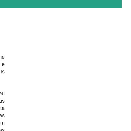
me
 e
 Is
eu
us
ta
as
am
as