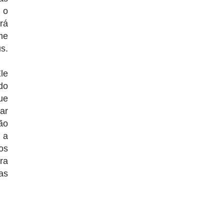
 o
rá
me
s.
le
do
ue
ar
ão
 a
os
ra
as