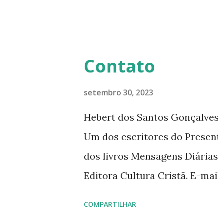
Diário da Rádio Trans mundial
mensagens diárias (8) da Edi
Contato
setembro 30, 2023
Hebert dos Santos Gonçalves 
Um dos escritores do Presen
dos livros Mensagens Diárias
Editora Cultura Cristã. E-ma
livromensagensdiarias@gmail.
COMPARTILHAR
www.hebert.com.br www.livro