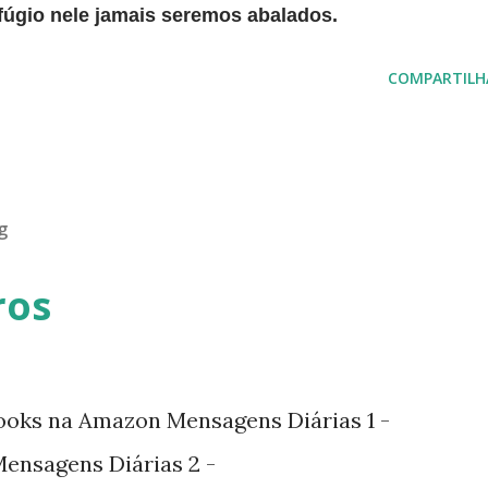
refúgio nele jamais seremos abalados.
COMPARTILH
g
ros
ooks na Amazon Mensagens Diárias 1 -
nsagens Diárias 2 -