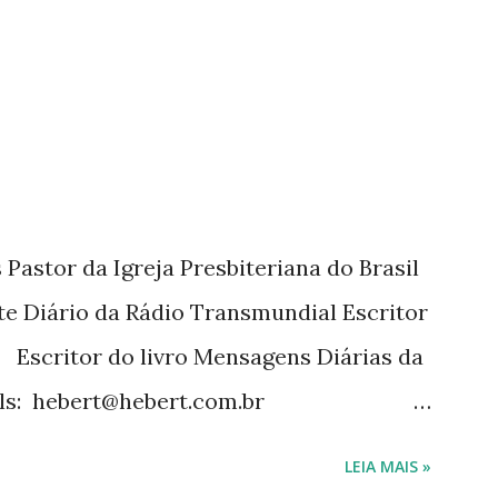
 a mais de 15 anos. Escreveu o livro
tora Cultura Cristã em 2022.
Pastor da Igreja Presbiteriana do Brasil
te Diário da Rádio Transmundial Escritor
 Escritor do livro Mensagens Diárias da
ils: hebert@hebert.com.br
com Whatsapp: (15) 99765-9165 Sites:
LEIA MAIS »
mensagensdiarias.com.br Redes sociais: