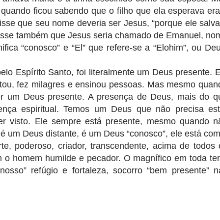
le quando ficou sabendo que o filho que ela esperava era
isse que seu nome deveria ser Jesus, “porque ele salva
Disse também que Jesus seria chamado de Emanuel, no
ifica “conosco” e “El” que refere-se a “Elohim”, ou Deu
elo Espírito Santo, foi literalmente um Deus presente. E
tou, fez milagres e ensinou pessoas. Mas mesmo quan
er um Deus presente. A presença de Deus, mais do q
esença espiritual. Temos um Deus que não precisa est
ser visto. Ele sempre está presente, mesmo quando n
é um Deus distante, é um Deus “conosco”, ele está com
te, poderoso, criador, transcendente, acima de todos 
m o homem humilde e pecador. O magnífico em toda ter
osso” refúgio e fortaleza, socorro “bem presente” n