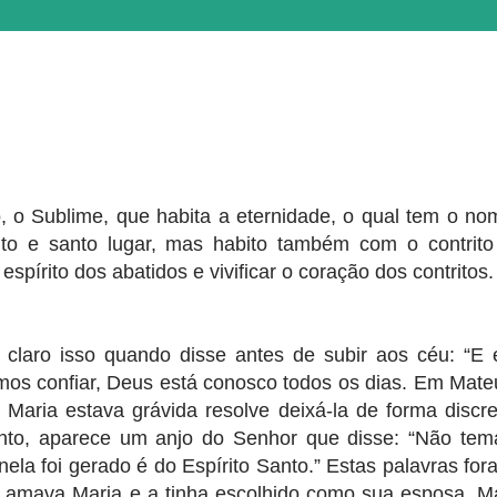
o, o Sublime, que habita a eternidade, o qual tem o no
lto e santo lugar, mas habito também com o contrito
o espírito dos abatidos e vivificar o coração dos contritos.
 claro isso quando disse antes de subir aos céu: “E 
os confiar, Deus está conosco todos os dias. Em Mate
Maria estava grávida resolve deixá-la de forma discre
nto, aparece um anjo do Senhor que disse: “Não tem
nela foi gerado é do Espírito Santo.” Estas palavras for
e amava Maria e a tinha escolhido como sua esposa. M