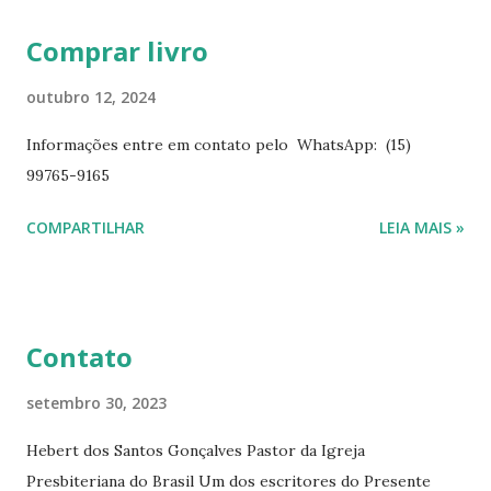
Diárias 3 - https://pay.hotmart.com/E87815918X
Comprar livro
Mensagens Diárias 4 -
https://pay.hotmart.com/X87815923P Mensagens Diárias
outubro 12, 2024
6 - https://pay.hotmart.com/O87815953W O livro
Informações entre em contato pelo WhatsApp: (15)
mensagens diárias traz uma meditação para cada dia do
99765-9165
ano. Passagens bíblicas, ilustrações, histórias
interessantes. O autor também escreve para o Presente
COMPARTILHAR
LEIA MAIS »
Diário da Rádio Trans mundial a mais de 15 anos. Escreveu o
livro mensagens diárias (8) da Editora Cultura Cristã em
2022.
Contato
setembro 30, 2023
Hebert dos Santos Gonçalves Pastor da Igreja
Presbiteriana do Brasil Um dos escritores do Presente