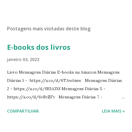
Postagens mais visitadas deste blog
E-books dos livros
janeiro 03, 2023
Livro Mensagens Diárias E-books na Amazon Mensagens
Diárias 1 - https://a.co/d/6TAwAmw Mensagens Diárias
2 - https://a.co/d/fR5A3Xf Mensagens Diárias 5 -
https://a.co/d/6vRvZFv Mensagens Diárias 7 -
https://a.co/d/2wDSJiz Mensagens Diárias 9 -
COMPARTILHAR
LEIA MAIS »
https://a.co/d/h4iP1oj Mensagens Diárias 10 -
https://a.co/d/8yl1vJY Mensagens Diárias 11 -
https://a.co/d/elpPaaM PDF na hotmart Mensagens