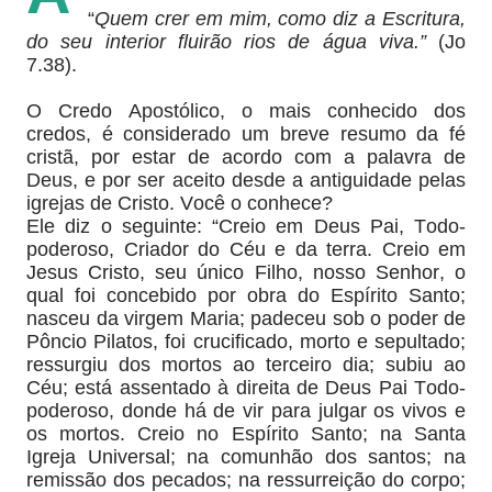
“
Quem crer em mim, como diz a Escritura,
do seu interior fluirão rios de água viva.”
(Jo
7.38).
O Credo Apostólico, o mais conhecido dos
credos, é considerado um breve resumo da fé
cristã, por estar de acordo com a palavra de
Deus, e por ser aceito desde a antiguidade pelas
igrejas de Cristo. Você o conhece?
Ele diz o seguinte: “Creio em Deus Pai, Todo-
poderoso, Criador do Céu e da terra. Creio em
Jesus Cristo, seu único Filho, nosso Senhor, o
qual foi concebido por obra do Espírito Santo;
nasceu da virgem Maria; padeceu sob o poder de
Pôncio Pilatos, foi crucificado, morto e sepultado;
ressurgiu dos mortos ao terceiro dia; subiu ao
Céu; está assentado à direita de Deus Pai Todo-
poderoso, donde há de vir para julgar os vivos e
os mortos. Creio no Espírito Santo; na Santa
Igreja Universal; na comunhão dos santos; na
remissão dos pecados; na ressurreição do corpo;