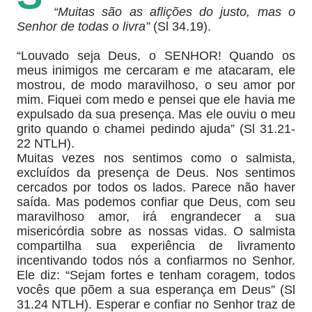
“Muitas são as aflições do justo, mas o
Senhor de todas o livra”
(Sl 34.19).
“Louvado seja Deus, o SENHOR! Quando os
meus inimigos me cercaram e me atacaram, ele
mostrou, de modo maravilhoso, o seu amor por
mim. Fiquei com medo e pensei que ele havia me
expulsado da sua presença. Mas ele ouviu o meu
grito quando o chamei pedindo ajuda” (Sl 31.21-
22 NTLH).
Muitas vezes nos sentimos como o salmista,
excluídos da presença de Deus. Nos sentimos
cercados por todos os lados. Parece não haver
saída. Mas podemos confiar que Deus, com seu
maravilhoso amor, irá engrandecer a sua
misericórdia sobre as nossas vidas. O salmista
compartilha sua experiência de livramento
incentivando todos nós a confiarmos no Senhor.
Ele diz: “Sejam fortes e tenham coragem, todos
vocês que põem a sua esperança em Deus” (Sl
31.24 NTLH). Esperar e confiar no Senhor traz de