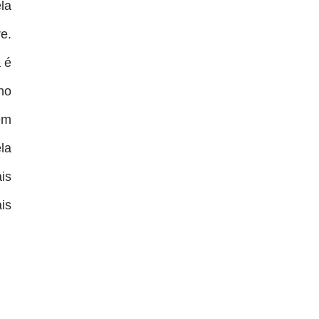
la
re.
 é
no
em
la
is
is