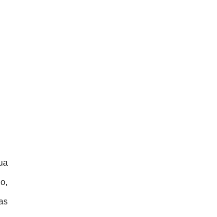
ua
o,
as