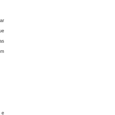
ar
ue
as
em
 e