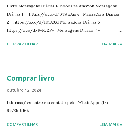
Livro Mensagens Diárias E-books na Amazon Mensagens
Diárias 1 - https://a.co/d/6TAwAmw Mensagens Diárias
2 - https://a.co/d/fR5A3Xf Mensagens Diárias 5 -
https://a.co/d/6vRvZFv Mensagens Diárias 7 -
https://a.co/d/2wDSJiz Mensagens Diárias 9 -
COMPARTILHAR
LEIA MAIS »
https://a.co/d/h4iP1oj Mensagens Diárias 10 -
https://a.co/d/8yl1vJY Mensagens Diárias 11 -
https://a.co/d/elpPaaM PDF na hotmart Mensagens
Diárias 3 - https://pay.hotmart.com/E87815918X
Comprar livro
Mensagens Diárias 4 -
https://pay.hotmart.com/X87815923P Mensagens Diárias
outubro 12, 2024
6 - https://pay.hotmart.com/O87815953W O livro
Informações entre em contato pelo WhatsApp: (15)
mensagens diárias traz uma meditação para cada dia do
99765-9165
ano. Passagens bíblicas, ilustrações, histórias
interessantes. O autor também escreve para o Presente
COMPARTILHAR
LEIA MAIS »
Diário da Rádio Trans mundial a mais de 15 anos. Escreveu o