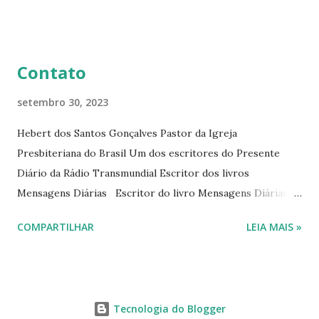
livro mensagens diárias (8) da Editora Cultura Cristã em
2022.
Contato
setembro 30, 2023
Hebert dos Santos Gonçalves Pastor da Igreja
Presbiteriana do Brasil Um dos escritores do Presente
Diário da Rádio Transmundial Escritor dos livros
Mensagens Diárias Escritor do livro Mensagens Diárias da
Editora Cultura Cristã. E-mails: hebert@hebert.com.br
COMPARTILHAR
LEIA MAIS »
livromensagensdiarias@gmail.com Whatsapp: (15) 99765-
9165 Sites: www.hebert.com.br
www.livromensagensdiarias.com.br Redes sociais:
www.facebook.com/rev.hebert
Tecnologia do Blogger
www.facebook.com/livromensagensdiarias