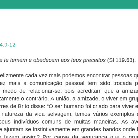
 4.9-12
e te temem e obedecem aos teus preceitos
(Sl 119.63).
felizmente cada vez mais podemos encontrar pessoas q
vez mais a comunicação pessoal tem sido trocada p
 medo de relacionar-se, pois acreditam que a amiza
mente o contrário. A união, a amizade, o viver em gru
res de Brito disse: “O ser humano foi criado para viver 
 natureza da vida selvagem, temos vários exemplos 
seus indivíduos comuns de muitas maneiras. As av
te ajuntam-se instintivamente em grandes bandos onde 
e fazem assim? Por causa da segurança que o gru