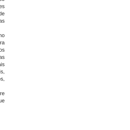
es
de
as
mo
ra
os
as
is
s,
s,
re
ue