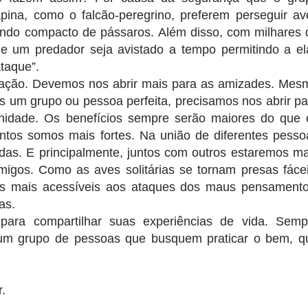
pina, como o falcão-peregrino, preferem perseguir av
ando compacto de pássaros. Além disso, com milhares 
ue um predador seja avistado a tempo permitindo a el
ataque”.
ação. Devemos nos abrir mais para as amizades. Mes
um grupo ou pessoa perfeita, precisamos nos abrir pa
idade. Os benefícios sempre serão maiores do que 
ntos somos mais fortes. Na união de diferentes pesso
das. E principalmente, juntos com outros estaremos ma
migos. Como as aves solitárias se tornam presas fácei
s mais acessíveis aos ataques dos maus pensamento
das.
ara compartilhar suas experiências de vida. Semp
um grupo de pessoas que busquem praticar o bem, q
r.