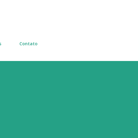
Pular para o conteúdo principal
s
Contato