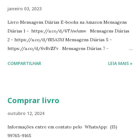
janeiro 03, 2023
Livro Mensagens Diárias E-books na Amazon Mensagens
Diárias 1 - https://a.co/d/6TAwAmw Mensagens Diárias
2 - https://a.co/d/fR5A3Xf Mensagens Diárias 5 -
https://a.co/d/6vRvZFv Mensagens Diárias 7 -
https://a.co/d/2wDSJiz Mensagens Diárias 9 -
COMPARTILHAR
LEIA MAIS »
https://a.co/d/h4iP1oj Mensagens Diárias 10 -
https://a.co/d/8yl1vJY Mensagens Diárias 11 -
https://a.co/d/elpPaaM PDF na hotmart Mensagens
Diárias 3 - https://pay.hotmart.com/E87815918X
Comprar livro
Mensagens Diárias 4 -
https://pay.hotmart.com/X87815923P Mensagens Diárias
outubro 12, 2024
6 - https://pay.hotmart.com/O87815953W O livro
Informações entre em contato pelo WhatsApp: (15)
mensagens diárias traz uma meditação para cada dia do
99765-9165
ano. Passagens bíblicas, ilustrações, histórias