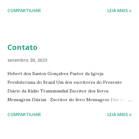
interessantes. O autor também escreve para o Presente
COMPARTILHAR
LEIA MAIS »
Diário da Rádio Trans mundial a mais de 15 anos. Escreveu o
livro mensagens diárias (8) da Editora Cultura Cristã em
2022.
Contato
setembro 30, 2023
Hebert dos Santos Gonçalves Pastor da Igreja
Presbiteriana do Brasil Um dos escritores do Presente
Diário da Rádio Transmundial Escritor dos livros
Mensagens Diárias Escritor do livro Mensagens Diárias da
Editora Cultura Cristã. E-mails: hebert@hebert.com.br
COMPARTILHAR
LEIA MAIS »
livromensagensdiarias@gmail.com Whatsapp: (15) 99765-
9165 Sites: www.hebert.com.br
www.livromensagensdiarias.com.br Redes sociais: