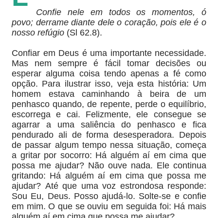
Confie nele em todos os momentos, ó
povo; derrame diante dele o coração, pois ele é o
nosso refúgio
(Sl 62.8).
Confiar em Deus é uma importante necessidade.
Mas nem sempre é fácil tomar decisões ou
esperar alguma coisa tendo apenas a fé como
opção. Para ilustrar isso, veja esta história: Um
homem estava caminhando à beira de um
penhasco quando, de repente, perde o equilíbrio,
escorrega e cai. Felizmente, ele consegue se
agarrar a uma saliência do penhasco e fica
pendurado ali de forma desesperadora. Depois
de passar algum tempo nessa situação, começa
a gritar por socorro: Há alguém aí em cima que
possa me ajudar? Não ouve nada. Ele continua
gritando: Há alguém aí em cima que possa me
ajudar? Até que uma voz estrondosa responde:
Sou Eu, Deus. Posso ajudá-lo. Solte-se e confie
em mim. O que se ouviu em seguida foi: Há mais
alguém aí em cima que possa me ajudar?