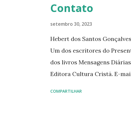
Contato
setembro 30, 2023
Hebert dos Santos Gonçalves 
Um dos escritores do Presen
dos livros Mensagens Diárias
Editora Cultura Cristã. E-ma
livromensagensdiarias@gmail.
COMPARTILHAR
www.hebert.com.br www.livro
www.facebook.com/rev.hebe
www.facebook.com/livromen