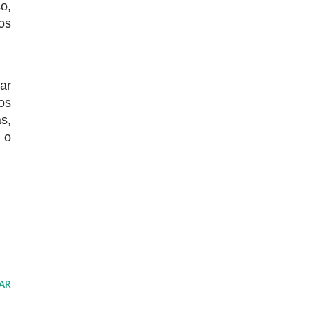
o,
os
ar
os
s,
 o
AR