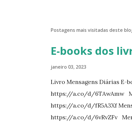
Postagens mais visitadas deste blo
E-books dos liv
janeiro 03, 2023
Livro Mensagens Diárias E-b
https://a.co/d/6TAwAmw Me
https://a.co/d/fR5A3Xf Mens
https://a.co/d/6vRvZFv Men
https://a.co/d/2wDSJiz Mens