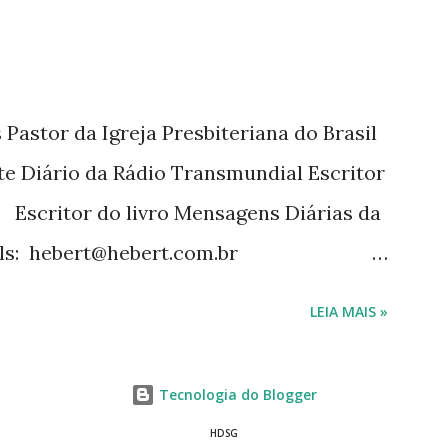
Pastor da Igreja Presbiteriana do Brasil
te Diário da Rádio Transmundial Escritor
 Escritor do livro Mensagens Diárias da
ils: hebert@hebert.com.br
com Whatsapp: (15) 99765-9165 Sites:
LEIA MAIS »
mensagensdiarias.com.br Redes sociais:
rt
Tecnologia do Blogger
sagensdiarias
HDSG