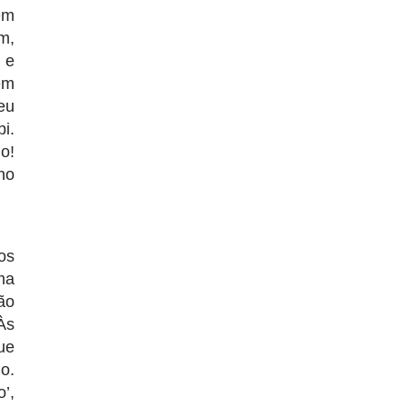
em
m,
 e
em
eu
i.
o!
no
os
ma
ão
Às
ue
o.
’,