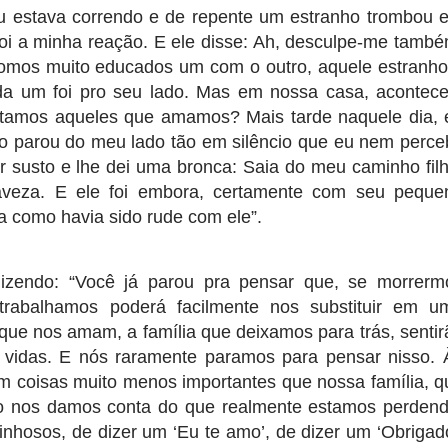
u estava correndo e de repente um estranho trombou 
foi a minha reação. E ele disse: Ah, desculpe-me també
fomos muito educados um com o outro, aquele estranho
da um foi pro seu lado. Mas em nossa casa, acontec
ratamos aqueles que amamos? Mais tarde naquele dia, 
ho parou do meu lado tão em silêncio que eu nem perceb
r susto e lhe dei uma bronca: Saia do meu caminho filh
aveza. E ele foi embora, certamente com seu peque
a como havia sido rude com ele”.
 dizendo: “Você já parou pra pensar que, se morrerm
rabalhamos poderá facilmente nos substituir em u
que nos amam, a família que deixamos para trás, sentir
 vidas. E nós raramente paramos para pensar nisso. 
 coisas muito menos importantes que nossa família, q
 nos damos conta do que realmente estamos perdend
hosos, de dizer um ‘Eu te amo’, de dizer um ‘Obrigado