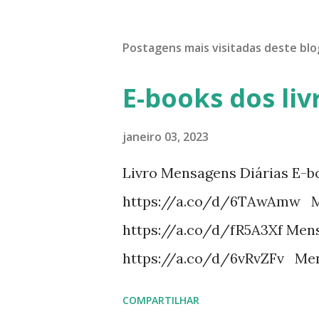
Postagens mais visitadas deste blo
E-books dos liv
janeiro 03, 2023
Livro Mensagens Diárias E-b
https://a.co/d/6TAwAmw Me
https://a.co/d/fR5A3Xf Mens
https://a.co/d/6vRvZFv Men
https://a.co/d/2wDSJiz Mens
COMPARTILHAR
https://a.co/d/h4iP1oj Mens