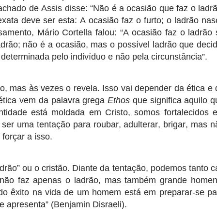
chado de Assis disse: “Não é a ocasião que faz o ladrã
exata deve ser esta: A ocasião faz o furto; o ladrão nas
amento, Mário Cortella falou: “A ocasião faz o ladrão 
drão; não é a ocasião, mas o possível ladrão que decid
 determinada pelo indivíduo e não pela circunstância”.
, mas às vezes o revela. Isso vai depender da ética e 
ética vem da palavra grega
Ethos
que significa aquilo q
ntidade está moldada em Cristo, somos fortalecidos 
ser uma tentação para roubar, adulterar, brigar, mas n
 forçar a isso.
drão” ou o cristão. Diante da tentação, podemos tanto ca
o não faz apenas o ladrão, mas também grande homen
 do êxito na vida de um homem está em preparar-se pa
e apresenta” (Benjamin Disraeli).