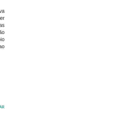
va
er
as
ão
io
ao
AR