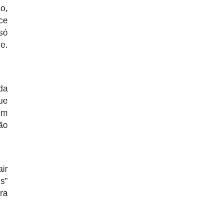
o,
ce
só
e.
da
ue
em
ão
ir
s”
ra