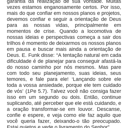
garantia da realização de sua vontade. Muitas
vezes estamos enganosamente certos. Por isso,
mais do que confiar em nossos planos e projetos,
devemos confiar e seguir a orientação de Deus
para as nossas vidas, principalmente em
momentos de crise. Quando a locomotiva de
nossas ideias e perspectivas começa a sair dos
trilhos é momento de deixarmos os nossos planos
em pausa e buscar mais ainda a orientação de
Deus. E. Funk disse: “A tentação natural em cada
dificuldade é de planejar para conseguir afastá-la
do nosso caminho por nós mesmos. Mas pare
com todo seu planejamento, suas ideias, seus
temores, e fale para ele! ‘Lançando sobre ele
toda a vossa ansiedade, porque ele tem cuidado
de vós’ (1Pe 5.7). Talvez você não consiga fazer
isso em um segundo ou dois. Então, continue
suplicando, até perceber que ele está cuidando, e
a oração transformar-se em louvor. Descanse,
confie e espere, e veja como ele faz aquilo que
você queria fazer, deixando-o tão preocupado.
Estai quietos e vede o livramento do Senhor”.