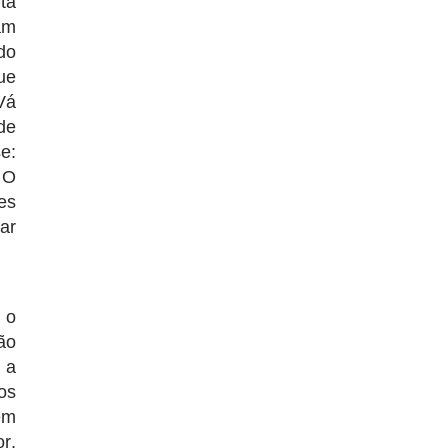
ta
am
do
ue
Vá
de
e:
 O
es
ar
 o
ão
 a
os
ém
r,