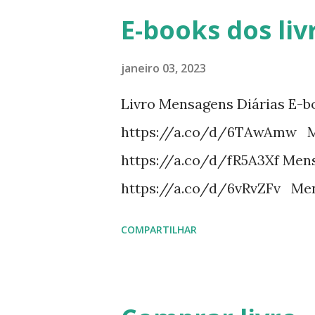
E-books dos liv
janeiro 03, 2023
Livro Mensagens Diárias E-b
https://a.co/d/6TAwAmw Me
https://a.co/d/fR5A3Xf Mens
https://a.co/d/6vRvZFv Men
https://a.co/d/2wDSJiz Mens
COMPARTILHAR
https://a.co/d/h4iP1oj Mens
https://a.co/d/8yl1vJY Mensa
https://a.co/d/elpPaaM PDF