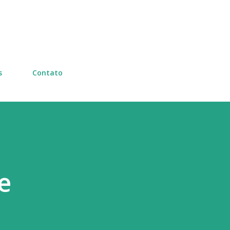
Pular para o conteúdo principal
s
Contato
e