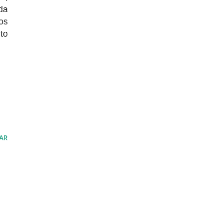
da
os
to
AR