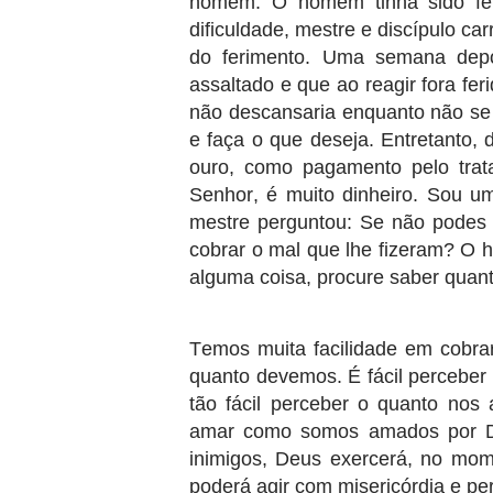
homem. O homem tinha sido fer
dificuldade, mestre e discípulo c
do ferimento. Uma semana depo
assaltado e que ao reagir fora fe
não descansaria enquanto não se 
e faça o que deseja. Entretanto,
ouro, como pagamento pelo trat
Senhor, é muito dinheiro. Sou u
mestre perguntou: Se não podes 
cobrar o mal que lhe fizeram? O 
alguma coisa, procure saber quan
Temos muita facilidade em cobra
quanto devemos. É fácil perceber
tão fácil perceber o quanto no
amar como somos amados por De
inimigos, Deus exercerá, no mome
poderá agir com misericórdia e pe