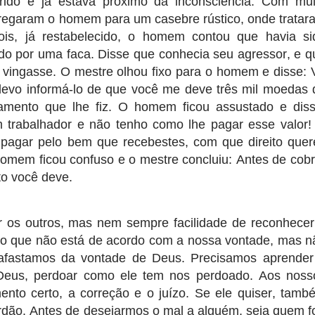
ido e já estava próximo da inconsciência. Com mui
arregaram o homem para um casebre rústico, onde tratar
is, já restabelecido, o homem contou que havia si
rido por uma faca. Disse que conhecia seu agressor, e q
vingasse. O mestre olhou fixo para o homem e disse: 
 devo informá-lo de que você me deve três mil moedas 
amento que lhe fiz. O homem ficou assustado e diss
m trabalhador e não tenho como lhe pagar esse valor!
pagar pelo bem que recebestes, com que direito quer
homem ficou confuso e o mestre concluiu: Antes de cobr
to você deve.
r os outros, mas nem sempre facilidade de reconhecer
 o que não está de acordo com a nossa vontade, mas n
s afastamos da vontade de Deus. Precisamos aprender
us, perdoar como ele tem nos perdoado. Aos noss
nto certo, a correção e o juízo. Se ele quiser, tamb
rdão. Antes de desejarmos o mal a alguém, seja quem fo