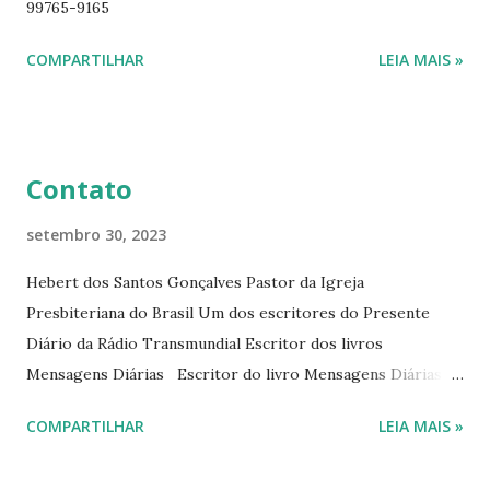
99765-9165
ano. Passagens bíblicas, ilustrações, histórias
interessantes. O autor também escreve para o Presente
COMPARTILHAR
LEIA MAIS »
Diário da Rádio Trans mundial a mais de 15 anos. Escreveu o
livro mensagens diárias (8) da Editora Cultura Cristã em
2022.
Contato
setembro 30, 2023
Hebert dos Santos Gonçalves Pastor da Igreja
Presbiteriana do Brasil Um dos escritores do Presente
Diário da Rádio Transmundial Escritor dos livros
Mensagens Diárias Escritor do livro Mensagens Diárias da
Editora Cultura Cristã. E-mails: hebert@hebert.com.br
COMPARTILHAR
LEIA MAIS »
livromensagensdiarias@gmail.com Whatsapp: (15) 99765-
9165 Sites: www.hebert.com.br