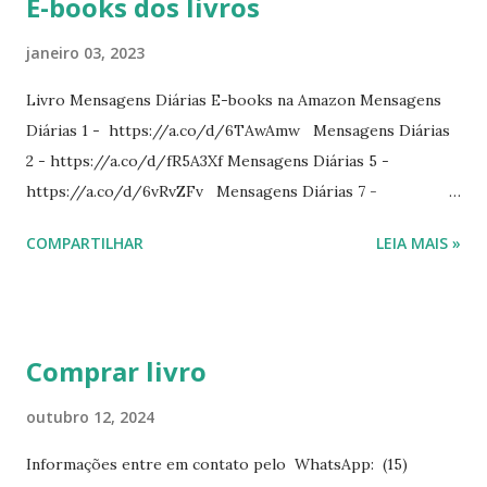
E-books dos livros
janeiro 03, 2023
Livro Mensagens Diárias E-books na Amazon Mensagens
Diárias 1 - https://a.co/d/6TAwAmw Mensagens Diárias
2 - https://a.co/d/fR5A3Xf Mensagens Diárias 5 -
https://a.co/d/6vRvZFv Mensagens Diárias 7 -
https://a.co/d/2wDSJiz Mensagens Diárias 9 -
COMPARTILHAR
LEIA MAIS »
https://a.co/d/h4iP1oj Mensagens Diárias 10 -
https://a.co/d/8yl1vJY Mensagens Diárias 11 -
https://a.co/d/elpPaaM PDF na hotmart Mensagens
Diárias 3 - https://pay.hotmart.com/E87815918X
Comprar livro
Mensagens Diárias 4 -
https://pay.hotmart.com/X87815923P Mensagens Diárias
outubro 12, 2024
6 - https://pay.hotmart.com/O87815953W O livro
Informações entre em contato pelo WhatsApp: (15)
mensagens diárias traz uma meditação para cada dia do