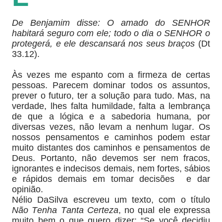
De Benjamim disse: O amado do SENHOR
habitará seguro com ele; todo o dia o SENHOR o
protegerá, e ele descansará nos seus braços
(Dt
33.12).
Às vezes me espanto com a firmeza de certas
pessoas. Parecem dominar todos os assuntos,
prever o futuro, ter a solução para tudo. Mas, na
verdade, lhes falta humildade, falta a lembrança
de que a lógica e a sabedoria humana, por
diversas vezes, não levam a nenhum lugar. Os
nossos pensamentos e caminhos podem estar
muito distantes dos caminhos e pensamentos de
Deus. Portanto, não devemos ser nem fracos,
ignorantes e indecisos demais, nem fortes, sábios
e rápidos demais em tomar decisões e dar
opinião.
Nélio DaSilva escreveu um texto, com o título
Não Tenha Tanta Certeza
, no qual ele expressa
muito bem o que quero dizer: “Se você decidiu