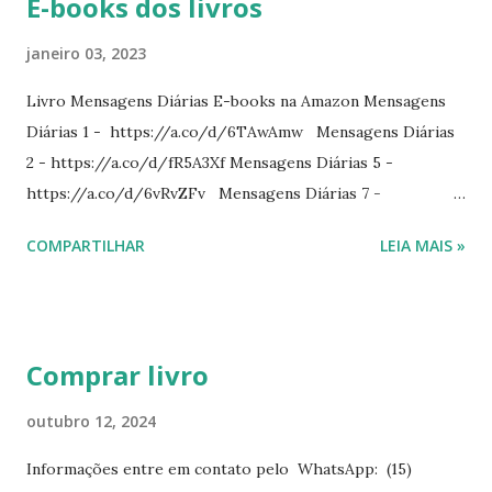
E-books dos livros
janeiro 03, 2023
Livro Mensagens Diárias E-books na Amazon Mensagens
Diárias 1 - https://a.co/d/6TAwAmw Mensagens Diárias
2 - https://a.co/d/fR5A3Xf Mensagens Diárias 5 -
https://a.co/d/6vRvZFv Mensagens Diárias 7 -
https://a.co/d/2wDSJiz Mensagens Diárias 9 -
COMPARTILHAR
LEIA MAIS »
https://a.co/d/h4iP1oj Mensagens Diárias 10 -
https://a.co/d/8yl1vJY Mensagens Diárias 11 -
https://a.co/d/elpPaaM PDF na hotmart Mensagens
Diárias 3 - https://pay.hotmart.com/E87815918X
Comprar livro
Mensagens Diárias 4 -
https://pay.hotmart.com/X87815923P Mensagens Diárias
outubro 12, 2024
6 - https://pay.hotmart.com/O87815953W O livro
Informações entre em contato pelo WhatsApp: (15)
mensagens diárias traz uma meditação para cada dia do