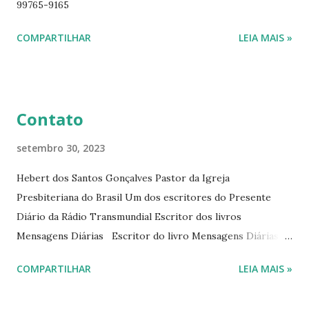
99765-9165
ano. Passagens bíblicas, ilustrações, histórias
interessantes. O autor também escreve para o Presente
COMPARTILHAR
LEIA MAIS »
Diário da Rádio Trans mundial a mais de 15 anos. Escreveu o
livro mensagens diárias (8) da Editora Cultura Cristã em
2022.
Contato
setembro 30, 2023
Hebert dos Santos Gonçalves Pastor da Igreja
Presbiteriana do Brasil Um dos escritores do Presente
Diário da Rádio Transmundial Escritor dos livros
Mensagens Diárias Escritor do livro Mensagens Diárias da
Editora Cultura Cristã. E-mails: hebert@hebert.com.br
COMPARTILHAR
LEIA MAIS »
livromensagensdiarias@gmail.com Whatsapp: (15) 99765-
9165 Sites: www.hebert.com.br