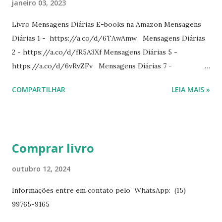
janeiro 03, 2023
Livro Mensagens Diárias E-books na Amazon Mensagens
Diárias 1 - https://a.co/d/6TAwAmw Mensagens Diárias
2 - https://a.co/d/fR5A3Xf Mensagens Diárias 5 -
https://a.co/d/6vRvZFv Mensagens Diárias 7 -
https://a.co/d/2wDSJiz Mensagens Diárias 9 -
COMPARTILHAR
LEIA MAIS »
https://a.co/d/h4iP1oj Mensagens Diárias 10 -
https://a.co/d/8yl1vJY Mensagens Diárias 11 -
https://a.co/d/elpPaaM PDF na hotmart Mensagens
Diárias 3 - https://pay.hotmart.com/E87815918X
Comprar livro
Mensagens Diárias 4 -
https://pay.hotmart.com/X87815923P Mensagens Diárias
outubro 12, 2024
6 - https://pay.hotmart.com/O87815953W O livro
Informações entre em contato pelo WhatsApp: (15)
mensagens diárias traz uma meditação para cada dia do
99765-9165
ano. Passagens bíblicas, ilustrações, histórias
interessantes. O autor também escreve para o Presente