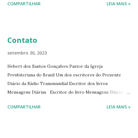
COMPARTILHAR
LEIA MAIS »
Diário da Rádio Trans mundial a mais de 15 anos. Escreveu o
livro mensagens diárias (8) da Editora Cultura Cristã em
2022.
Contato
setembro 30, 2023
Hebert dos Santos Gonçalves Pastor da Igreja
Presbiteriana do Brasil Um dos escritores do Presente
Diário da Rádio Transmundial Escritor dos livros
Mensagens Diárias Escritor do livro Mensagens Diárias da
Editora Cultura Cristã. E-mails: hebert@hebert.com.br
COMPARTILHAR
LEIA MAIS »
livromensagensdiarias@gmail.com Whatsapp: (15) 99765-
9165 Sites: www.hebert.com.br
www.livromensagensdiarias.com.br Redes sociais:
www.facebook.com/rev.hebert