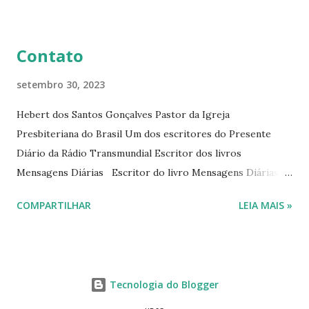
livro mensagens diárias (8) da Editora Cultura Cristã em
2022.
Contato
setembro 30, 2023
Hebert dos Santos Gonçalves Pastor da Igreja
Presbiteriana do Brasil Um dos escritores do Presente
Diário da Rádio Transmundial Escritor dos livros
Mensagens Diárias Escritor do livro Mensagens Diárias da
Editora Cultura Cristã. E-mails: hebert@hebert.com.br
COMPARTILHAR
LEIA MAIS »
livromensagensdiarias@gmail.com Whatsapp: (15) 99765-
9165 Sites: www.hebert.com.br
www.livromensagensdiarias.com.br Redes sociais:
www.facebook.com/rev.hebert
Tecnologia do Blogger
www.facebook.com/livromensagensdiarias
www.instagram.com/livromensagensdiárias