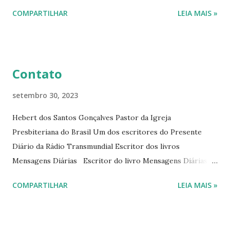
interessantes. O autor também escreve para o Presente
COMPARTILHAR
LEIA MAIS »
Diário da Rádio Trans mundial a mais de 15 anos. Escreveu o
livro mensagens diárias (8) da Editora Cultura Cristã em
2022.
Contato
setembro 30, 2023
Hebert dos Santos Gonçalves Pastor da Igreja
Presbiteriana do Brasil Um dos escritores do Presente
Diário da Rádio Transmundial Escritor dos livros
Mensagens Diárias Escritor do livro Mensagens Diárias da
Editora Cultura Cristã. E-mails: hebert@hebert.com.br
COMPARTILHAR
LEIA MAIS »
livromensagensdiarias@gmail.com Whatsapp: (15) 99765-
9165 Sites: www.hebert.com.br
www.livromensagensdiarias.com.br Redes sociais: