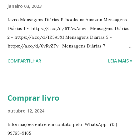
janeiro 03, 2023
Livro Mensagens Diárias E-books na Amazon Mensagens
Diárias 1 - https://a.co/d/6TAwAmw Mensagens Diárias
2 - https://a.co/d/fR5A3Xf Mensagens Diárias 5 -
https://a.co/d/6vRvZFv Mensagens Diárias 7 -
https://a.co/d/2wDSJiz Mensagens Diárias 9 -
COMPARTILHAR
LEIA MAIS »
https://a.co/d/h4iP1oj Mensagens Diárias 10 -
https://a.co/d/8yl1vJY Mensagens Diárias 11 -
https://a.co/d/elpPaaM PDF na hotmart Mensagens
Diárias 3 - https://pay.hotmart.com/E87815918X
Comprar livro
Mensagens Diárias 4 -
https://pay.hotmart.com/X87815923P Mensagens Diárias
outubro 12, 2024
6 - https://pay.hotmart.com/O87815953W O livro
Informações entre em contato pelo WhatsApp: (15)
mensagens diárias traz uma meditação para cada dia do
99765-9165
ano. Passagens bíblicas, ilustrações, histórias