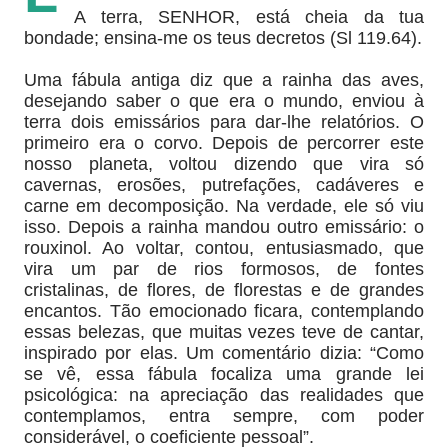
A terra, SENHOR, está cheia da tua
bondade; ensina-me os teus decretos (Sl 119.64).
Uma fábula antiga diz que a rainha das aves,
desejando saber o que era o mundo, enviou à
terra dois emissários para dar-lhe relatórios. O
primeiro era o corvo. Depois de percorrer este
nosso planeta, voltou dizendo que vira só
cavernas, erosões, putrefações, cadáveres e
carne em decomposição. Na verdade, ele só viu
isso. Depois a rainha mandou outro emissário: o
rouxinol. Ao voltar, contou, entusiasmado, que
vira um par de rios formosos, de fontes
cristalinas, de flores, de florestas e de grandes
encantos. Tão emocionado ficara, contemplando
essas belezas, que muitas vezes teve de cantar,
inspirado por elas. Um comentário dizia: “Como
se vê, essa fábula focaliza uma grande lei
psicológica: na apreciação das realidades que
contemplamos, entra sempre, com poder
considerável, o coeficiente pessoal”.