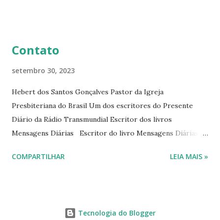
livro mensagens diárias (8) da Editora Cultura Cristã em
2022.
Contato
setembro 30, 2023
Hebert dos Santos Gonçalves Pastor da Igreja
Presbiteriana do Brasil Um dos escritores do Presente
Diário da Rádio Transmundial Escritor dos livros
Mensagens Diárias Escritor do livro Mensagens Diárias da
Editora Cultura Cristã. E-mails: hebert@hebert.com.br
COMPARTILHAR
LEIA MAIS »
livromensagensdiarias@gmail.com Whatsapp: (15) 99765-
9165 Sites: www.hebert.com.br
www.livromensagensdiarias.com.br Redes sociais:
www.facebook.com/rev.hebert
Tecnologia do Blogger
www.facebook.com/livromensagensdiarias