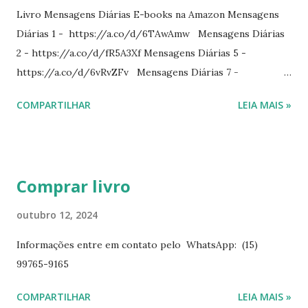
Livro Mensagens Diárias E-books na Amazon Mensagens
Diárias 1 - https://a.co/d/6TAwAmw Mensagens Diárias
2 - https://a.co/d/fR5A3Xf Mensagens Diárias 5 -
https://a.co/d/6vRvZFv Mensagens Diárias 7 -
https://a.co/d/2wDSJiz Mensagens Diárias 9 -
COMPARTILHAR
LEIA MAIS »
https://a.co/d/h4iP1oj Mensagens Diárias 10 -
https://a.co/d/8yl1vJY Mensagens Diárias 11 -
https://a.co/d/elpPaaM PDF na hotmart Mensagens
Diárias 3 - https://pay.hotmart.com/E87815918X
Comprar livro
Mensagens Diárias 4 -
https://pay.hotmart.com/X87815923P Mensagens Diárias
outubro 12, 2024
6 - https://pay.hotmart.com/O87815953W O livro
Informações entre em contato pelo WhatsApp: (15)
mensagens diárias traz uma meditação para cada dia do
99765-9165
ano. Passagens bíblicas, ilustrações, histórias
interessantes. O autor também escreve para o Presente
COMPARTILHAR
LEIA MAIS »
Diário da Rádio Trans mundial a mais de 15 anos. Escreveu o