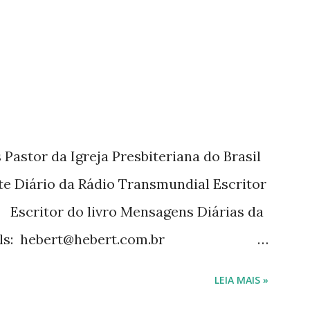
tora Cultura Cristã em 2022.
Pastor da Igreja Presbiteriana do Brasil
te Diário da Rádio Transmundial Escritor
 Escritor do livro Mensagens Diárias da
ils: hebert@hebert.com.br
com Whatsapp: (15) 99765-9165 Sites:
LEIA MAIS »
mensagensdiarias.com.br Redes sociais: