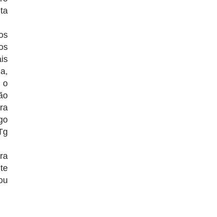
ta
os
os
is
a,
 o
ão
ra
go
Tg
ra
te
ou