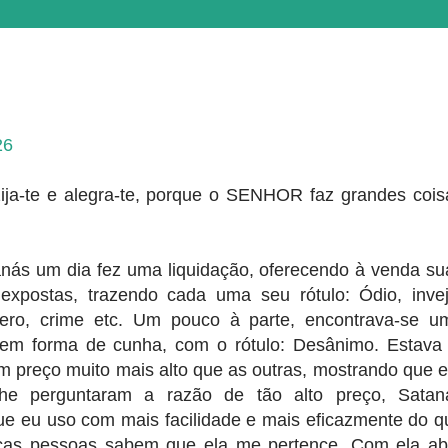
26
zija-te e alegra-te, porque o SENHOR faz grandes cois
nás um dia fez uma liquidação, oferecendo à venda su
expostas, trazendo cada uma seu rótulo: Ódio, invej
pero, crime etc. Um pouco à parte, encontrava-se u
 em forma de cunha, com o rótulo: Desânimo. Estava 
m preço muito mais alto que as outras, mostrando que e
he perguntaram a razão de tão alto preço, Satan
ue eu uso com mais facilidade e mais eficazmente do q
ucas pessoas sabem que ela me pertence. Com ela ab