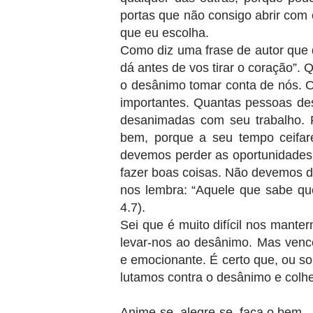
portas que não consigo abrir com 
que eu escolha.
Como diz uma frase de autor que 
dá antes de vos tirar o coração”.
o desânimo tomar conta de nós. 
importantes. Quantas pessoas d
desanimadas com seu trabalho. 
bem, porque a seu tempo ceifar
devemos perder as oportunidades 
fazer boas coisas. Não devemos d
nos lembra: “Aquele que sabe qu
4.7).
Sei que é muito difícil nos mante
levar-nos ao desânimo. Mas vence
e emocionante. É certo que, ou s
lutamos contra o desânimo e colhe
Anime-se, alegre-se, faça o bem.