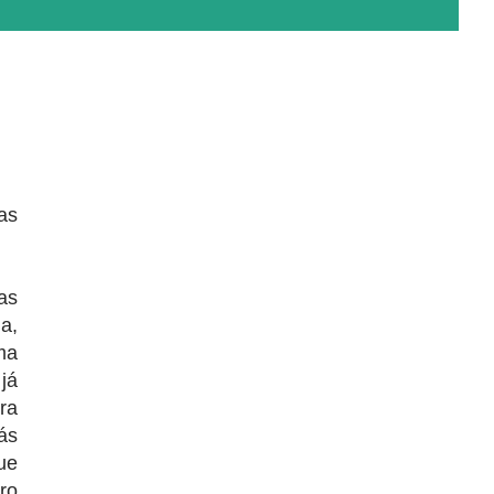
as
as
a,
ma
já
ra
ás
ue
ro