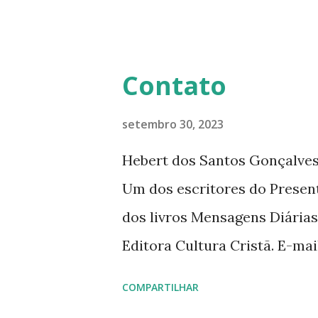
mensagens diárias (8) da Edi
Contato
setembro 30, 2023
Hebert dos Santos Gonçalves 
Um dos escritores do Presen
dos livros Mensagens Diárias
Editora Cultura Cristã. E-ma
livromensagensdiarias@gmail.
COMPARTILHAR
www.hebert.com.br www.livro