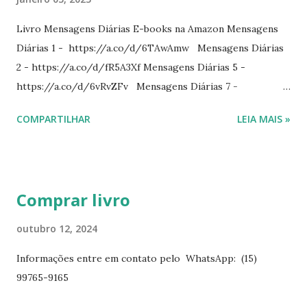
Livro Mensagens Diárias E-books na Amazon Mensagens
Diárias 1 - https://a.co/d/6TAwAmw Mensagens Diárias
2 - https://a.co/d/fR5A3Xf Mensagens Diárias 5 -
https://a.co/d/6vRvZFv Mensagens Diárias 7 -
https://a.co/d/2wDSJiz Mensagens Diárias 9 -
COMPARTILHAR
LEIA MAIS »
https://a.co/d/h4iP1oj Mensagens Diárias 10 -
https://a.co/d/8yl1vJY Mensagens Diárias 11 -
https://a.co/d/elpPaaM PDF na hotmart Mensagens
Diárias 3 - https://pay.hotmart.com/E87815918X
Comprar livro
Mensagens Diárias 4 -
https://pay.hotmart.com/X87815923P Mensagens Diárias
outubro 12, 2024
6 - https://pay.hotmart.com/O87815953W O livro
Informações entre em contato pelo WhatsApp: (15)
mensagens diárias traz uma meditação para cada dia do
99765-9165
ano. Passagens bíblicas, ilustrações, histórias
interessantes. O autor também escreve para o Presente