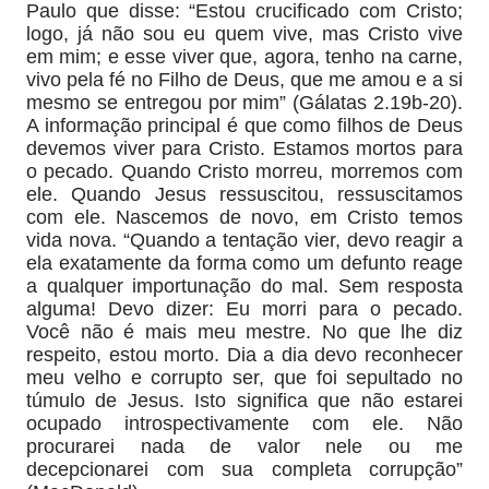
Paulo que disse: “Estou crucificado com Cristo;
logo, já não sou eu quem vive, mas Cristo vive
em mim; e esse viver que, agora, tenho na carne,
vivo pela fé no Filho de Deus, que me amou e a si
mesmo se entregou por mim” (Gálatas 2.19b-20).
A informação principal é que como filhos de Deus
devemos viver para Cristo. Estamos mortos para
o pecado. Quando Cristo morreu, morremos com
ele. Quando Jesus ressuscitou, ressuscitamos
com ele. Nascemos de novo, em Cristo temos
vida nova. “Quando a tentação vier, devo reagir a
ela exatamente da forma como um defunto reage
a qualquer importunação do mal. Sem resposta
alguma! Devo dizer: Eu morri para o pecado.
Você não é mais meu mestre. No que lhe diz
respeito, estou morto. Dia a dia devo reconhecer
meu velho e corrupto ser, que foi sepultado no
túmulo de Jesus. Isto significa que não estarei
ocupado introspectivamente com ele. Não
procurarei nada de valor nele ou me
decepcionarei com sua completa corrupção”