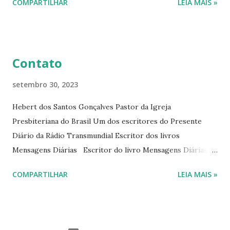
COMPARTILHAR
LEIA MAIS »
Diário da Rádio Trans mundial a mais de 15 anos. Escreveu o
livro mensagens diárias (8) da Editora Cultura Cristã em
2022.
Contato
setembro 30, 2023
Hebert dos Santos Gonçalves Pastor da Igreja
Presbiteriana do Brasil Um dos escritores do Presente
Diário da Rádio Transmundial Escritor dos livros
Mensagens Diárias Escritor do livro Mensagens Diárias da
Editora Cultura Cristã. E-mails: hebert@hebert.com.br
COMPARTILHAR
LEIA MAIS »
livromensagensdiarias@gmail.com Whatsapp: (15) 99765-
9165 Sites: www.hebert.com.br
www.livromensagensdiarias.com.br Redes sociais:
www.facebook.com/rev.hebert