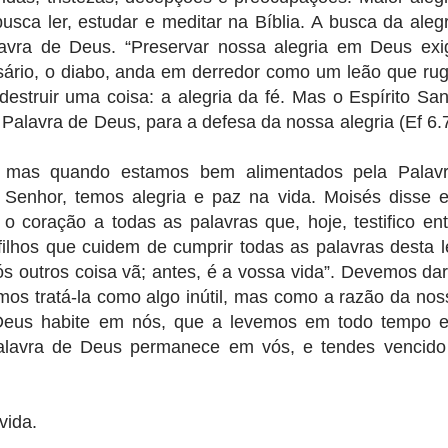
sca ler, estudar e meditar na Bíblia. A busca da alegr
avra de Deus. “Preservar nossa alegria em Deus exi
sário, o diabo, anda em derredor como um leão que rug
destruir uma coisa: a alegria da fé. Mas o Espírito San
lavra de Deus, para a defesa da nossa alegria (Ef 6.7
s, mas quando estamos bem alimentados pela Palavr
Senhor, temos alegria e paz na vida. Moisés disse 
o coração a todas as palavras que, hoje, testifico ent
ilhos que cuidem de cumprir todas as palavras desta le
s outros coisa vã; antes, é a vossa vida”. Devemos dar
mos tratá-la como algo inútil, mas como a razão da nos
 Deus habite em nós, que a levemos em todo tempo 
alavra de Deus permanece em vós, e tendes vencido
vida.