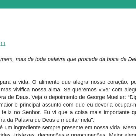
-11
omem, mas de toda palavra que procede da boca de De
 para a vida. O alimento que alegra nosso coração, po
 mas vivifica nossa alma. Se queremos viver com alegr
vra de Deus. Veja o depoimento de George Mueller: “Di
maior e principal assunto com que eu deveria ocupar-
 feliz no Senhor. Eu vi que a coisa mais importante q
tura da Palavra de Deus e meditar nela”.
 é um ingrediente sempre presente em nossa vida. Mes
idas, tristezas, decepções e preocupações. Maior alegr