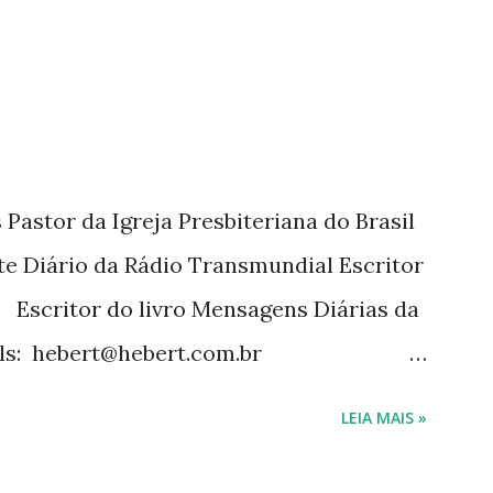
tora Cultura Cristã em 2022.
Pastor da Igreja Presbiteriana do Brasil
te Diário da Rádio Transmundial Escritor
 Escritor do livro Mensagens Diárias da
ils: hebert@hebert.com.br
com Whatsapp: (15) 99765-9165 Sites:
LEIA MAIS »
mensagensdiarias.com.br Redes sociais:
rt