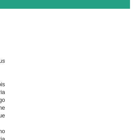
us
is
ia
go
me
ue
mo
ia