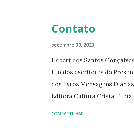
mensagens diárias (8) da Edi
Contato
setembro 30, 2023
Hebert dos Santos Gonçalves 
Um dos escritores do Presen
dos livros Mensagens Diárias
Editora Cultura Cristã. E-ma
livromensagensdiarias@gmail.
COMPARTILHAR
www.hebert.com.br www.livro
www.facebook.com/rev.hebe