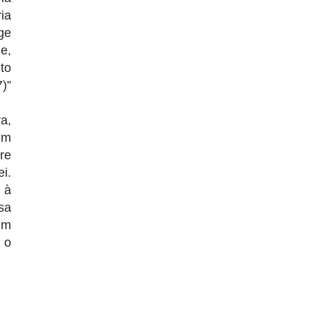
ia
ge
e,
to
)”
a,
em
re
i.
 à
sa
em
 o