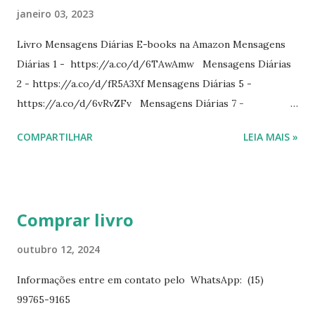
janeiro 03, 2023
Livro Mensagens Diárias E-books na Amazon Mensagens
Diárias 1 - https://a.co/d/6TAwAmw Mensagens Diárias
2 - https://a.co/d/fR5A3Xf Mensagens Diárias 5 -
https://a.co/d/6vRvZFv Mensagens Diárias 7 -
https://a.co/d/2wDSJiz Mensagens Diárias 9 -
COMPARTILHAR
LEIA MAIS »
https://a.co/d/h4iP1oj Mensagens Diárias 10 -
https://a.co/d/8yl1vJY Mensagens Diárias 11 -
https://a.co/d/elpPaaM PDF na hotmart Mensagens
Diárias 3 - https://pay.hotmart.com/E87815918X
Comprar livro
Mensagens Diárias 4 -
https://pay.hotmart.com/X87815923P Mensagens Diárias
outubro 12, 2024
6 - https://pay.hotmart.com/O87815953W O livro
Informações entre em contato pelo WhatsApp: (15)
mensagens diárias traz uma meditação para cada dia do
99765-9165
ano. Passagens bíblicas, ilustrações, histórias