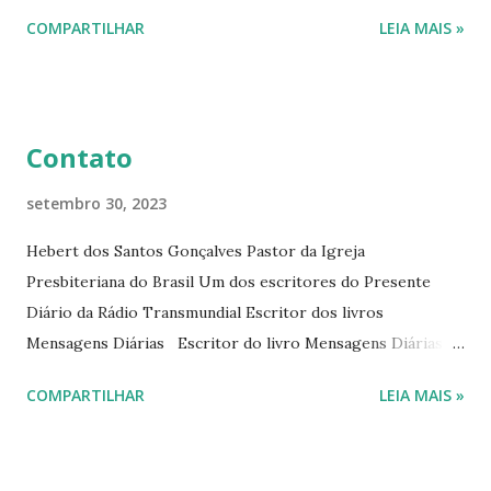
interessantes. O autor também escreve para o Presente
COMPARTILHAR
LEIA MAIS »
Diário da Rádio Trans mundial a mais de 15 anos. Escreveu o
livro mensagens diárias (8) da Editora Cultura Cristã em
2022.
Contato
setembro 30, 2023
Hebert dos Santos Gonçalves Pastor da Igreja
Presbiteriana do Brasil Um dos escritores do Presente
Diário da Rádio Transmundial Escritor dos livros
Mensagens Diárias Escritor do livro Mensagens Diárias da
Editora Cultura Cristã. E-mails: hebert@hebert.com.br
COMPARTILHAR
LEIA MAIS »
livromensagensdiarias@gmail.com Whatsapp: (15) 99765-
9165 Sites: www.hebert.com.br
www.livromensagensdiarias.com.br Redes sociais: