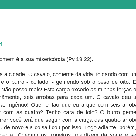
-4
omem é a sua misericórdia (Pv 19.22).
a a cidade. O cavalo, contente da vida, folgando com u
 e o burro - coitado! - gemendo sob o peso de oito. 
e: Não posso mais! Esta carga excede as minhas forças e
rmãmente, seis arrobas para cada um. O cavalo deu 
da: Ingênuo! Quer então que eu arque com seis arrob
r com as quatro? Tenho cara de tolo? O burro geme
rer você terá que seguir com a carga das quatro arrob
 de novo e a coisa ficou por isso. Logo adiante, porém,
ebenta. Chegam os tropeiros, maldizem da sorte e s