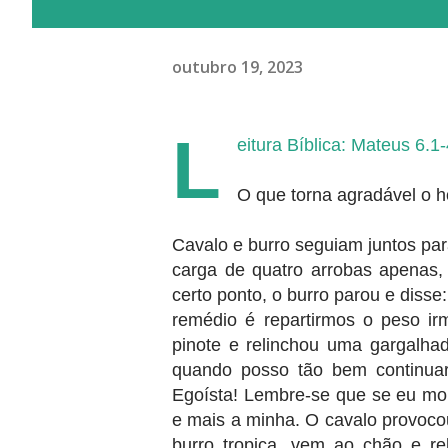
outubro 19, 2023
L
eitura Bíblica: Mateus 6.1
O que torna agradável o h
Cavalo e burro seguiam juntos par
carga de quatro arrobas apenas,
certo ponto, o burro parou e diss
remédio é repartirmos o peso i
pinote e relinchou uma gargalha
quando posso tão bem continua
Egoísta! Lembre-se que se eu mor
e mais a minha. O cavalo provocou
burro tropica, vem ao chão e r