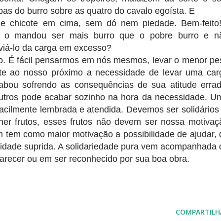
as do burro sobre as quatro do cavalo egoísta. E
de chicote em cima, sem dó nem piedade. Bem-feito!
 o mandou ser mais burro que o pobre burro e n
iviá-lo da carga em excesso?
mo. É fácil pensarmos em nós mesmos, levar o menor pe
ete ao nosso próximo a necessidade de levar uma car
cabou sofrendo as consequências de sua atitude errad
tros pode acabar sozinho na hora da necessidade. U
cilmente lembrada e atendida. Devemos ser solidários 
er frutos, esses frutos não devem ser nossa motivaç
 tem como maior motivação a possibilidade de ajudar, 
sidade suprida. A solidariedade pura vem acompanhada 
arecer ou em ser reconhecido por sua boa obra.
COMPARTILH