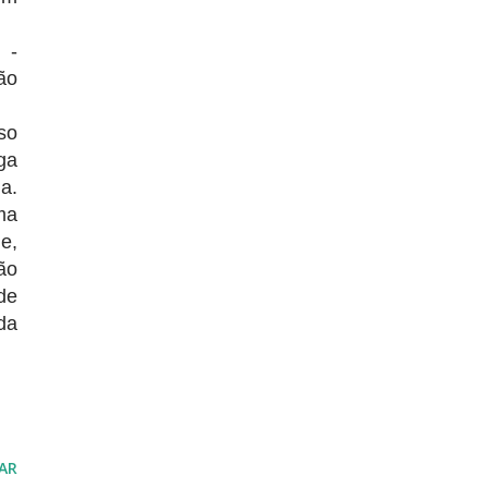
 -
ão
so
ga
a.
ma
e,
ão
de
da
AR