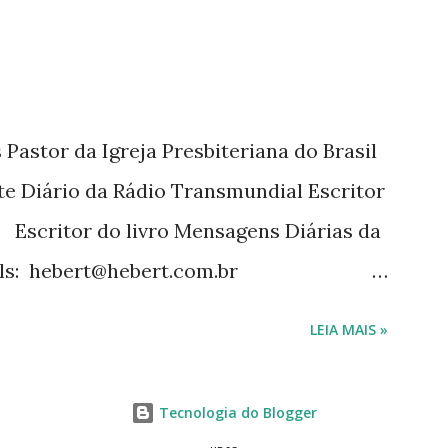
Pastor da Igreja Presbiteriana do Brasil
te Diário da Rádio Transmundial Escritor
 Escritor do livro Mensagens Diárias da
ils: hebert@hebert.com.br
com Whatsapp: (15) 99765-9165 Sites:
LEIA MAIS »
mensagensdiarias.com.br Redes sociais:
rt
Tecnologia do Blogger
sagensdiarias