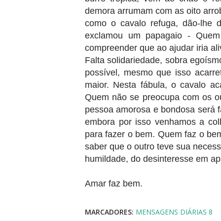
demora arrumam com as oito arrob
como o cavalo refuga, dão-lhe 
exclamou um papagaio - Quem
compreender que ao ajudar iria al
Falta solidariedade, sobra egoís
possível, mesmo que isso acarr
maior. Nesta fábula, o cavalo a
Quem não se preocupa com os ou
pessoa amorosa e bondosa será fa
embora por isso venhamos a colh
para fazer o bem. Quem faz o bem
saber que o outro teve sua neces
humildade, do desinteresse em ap
Amar faz bem.
MARCADORES:
MENSAGENS DIÁRIAS 8