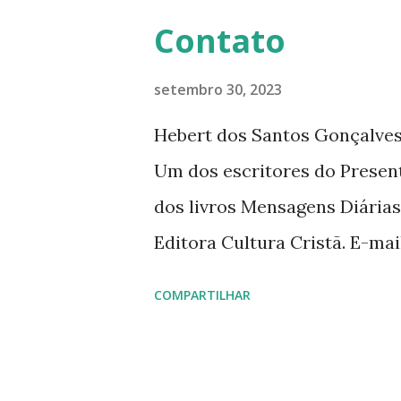
Contato
setembro 30, 2023
Hebert dos Santos Gonçalves 
Um dos escritores do Presen
dos livros Mensagens Diárias
Editora Cultura Cristã. E-ma
livromensagensdiarias@gmail.
COMPARTILHAR
www.hebert.com.br www.livro
www.facebook.com/rev.hebe
www.facebook.com/livromen