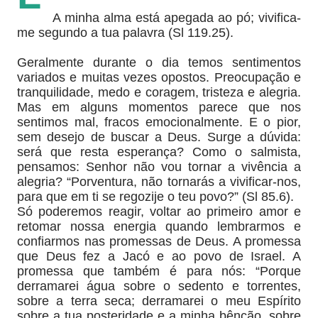
A minha alma está apegada ao pó; vivifica-
me segundo a tua palavra (Sl 119.25).
Geralmente durante o dia temos sentimentos
variados e muitas vezes opostos. Preocupação e
tranquilidade, medo e coragem, tristeza e alegria.
Mas em alguns momentos parece que nos
sentimos mal, fracos emocionalmente. E o pior,
sem desejo de buscar a Deus. Surge a dúvida:
será que resta esperança? Como o salmista,
pensamos: Senhor não vou tornar a vivência a
alegria? “Porventura, não tornarás a vivificar-nos,
para que em ti se regozije o teu povo?” (Sl 85.6).
Só poderemos reagir, voltar ao primeiro amor e
retomar nossa energia quando lembrarmos e
confiarmos nas promessas de Deus. A promessa
que Deus fez a Jacó e ao povo de Israel. A
promessa que também é para nós: “Porque
derramarei água sobre o sedento e torrentes,
sobre a terra seca; derramarei o meu Espírito
sobre a tua posteridade e a minha bênção, sobre