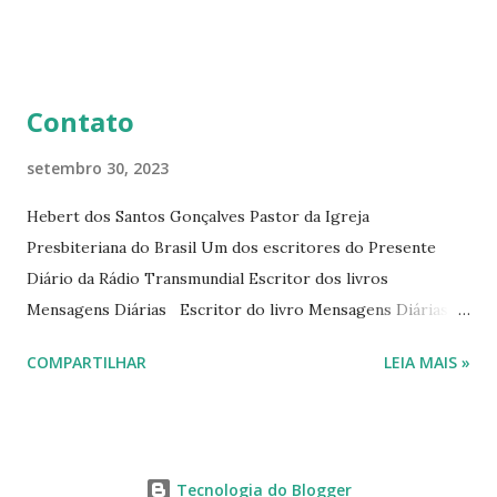
Diário da Rádio Trans mundial a mais de 15 anos. Escreveu o
livro mensagens diárias (8) da Editora Cultura Cristã em
2022.
Contato
setembro 30, 2023
Hebert dos Santos Gonçalves Pastor da Igreja
Presbiteriana do Brasil Um dos escritores do Presente
Diário da Rádio Transmundial Escritor dos livros
Mensagens Diárias Escritor do livro Mensagens Diárias da
Editora Cultura Cristã. E-mails: hebert@hebert.com.br
COMPARTILHAR
LEIA MAIS »
livromensagensdiarias@gmail.com Whatsapp: (15) 99765-
9165 Sites: www.hebert.com.br
www.livromensagensdiarias.com.br Redes sociais:
www.facebook.com/rev.hebert
Tecnologia do Blogger
www.facebook.com/livromensagensdiarias