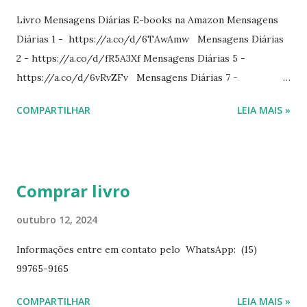
Livro Mensagens Diárias E-books na Amazon Mensagens
Diárias 1 - https://a.co/d/6TAwAmw Mensagens Diárias
2 - https://a.co/d/fR5A3Xf Mensagens Diárias 5 -
https://a.co/d/6vRvZFv Mensagens Diárias 7 -
https://a.co/d/2wDSJiz Mensagens Diárias 9 -
COMPARTILHAR
LEIA MAIS »
https://a.co/d/h4iP1oj Mensagens Diárias 10 -
https://a.co/d/8yl1vJY Mensagens Diárias 11 -
https://a.co/d/elpPaaM PDF na hotmart Mensagens
Diárias 3 - https://pay.hotmart.com/E87815918X
Comprar livro
Mensagens Diárias 4 -
https://pay.hotmart.com/X87815923P Mensagens Diárias
outubro 12, 2024
6 - https://pay.hotmart.com/O87815953W O livro
Informações entre em contato pelo WhatsApp: (15)
mensagens diárias traz uma meditação para cada dia do
99765-9165
ano. Passagens bíblicas, ilustrações, histórias
interessantes. O autor também escreve para o Presente
COMPARTILHAR
LEIA MAIS »