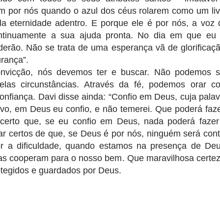
m por nós quando o azul dos céus rolarem como um liv
a eternidade adentro. E porque ele é por nós, a voz 
ntinuamente a sua ajuda pronta. No dia em que eu 
derão. Não se trata de uma esperança vã de glorificaçã
rança”.
 convicção, nós devemos ter e buscar. Não podemos s
elas circunstâncias. Através da fé, podemos orar c
nfiança. Davi disse ainda: “Confio em Deus, cuja palav
uvo, em Deus eu confio, e não temerei. Que poderá faze
certo que, se eu confio em Deus, nada poderá fazer
 certos de que, se Deus é por nós, ninguém será cont
or a dificuldade, quando estamos na presença de Deu
as cooperam para o nosso bem. Que maravilhosa certez
egidos e guardados por Deus.