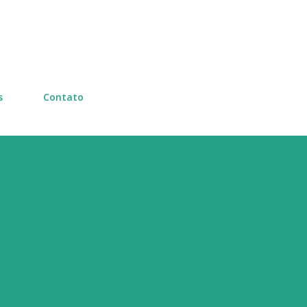
Pular para o conteúdo principal
s
Contato
o