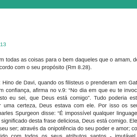
-13
 todas as coisas para o bem daqueles que o amam, d
ordo com o seu propósito (Rm 8.28).
: Hino de Davi, quando os filisteus o prenderam em Gat
m confiança, afirma no v.9: “No dia em que eu te invoc
isto eu sei, que Deus está comigo”. Tudo poderia est
er uma certeza, Deus estava com ele. Por isso os se
Charles Spurgeon disse: “É impossível qualquer linguag
significado desta frase deliciosa, Deus está comigo. Ele
 seu ser; através da onipotência do seu poder e amor; c
stido com todos os seus atributos santos - imutável