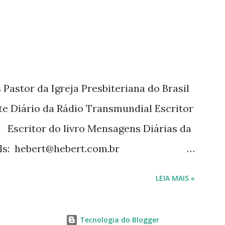
Pastor da Igreja Presbiteriana do Brasil
te Diário da Rádio Transmundial Escritor
 Escritor do livro Mensagens Diárias da
ils: hebert@hebert.com.br
com Whatsapp: (15) 99765-9165 Sites:
LEIA MAIS »
mensagensdiarias.com.br Redes sociais:
rt
Tecnologia do Blogger