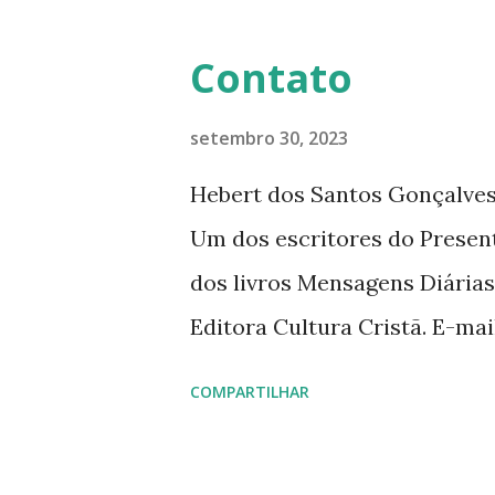
Contato
setembro 30, 2023
Hebert dos Santos Gonçalves 
Um dos escritores do Presen
dos livros Mensagens Diárias
Editora Cultura Cristã. E-ma
livromensagensdiarias@gmail.
COMPARTILHAR
www.hebert.com.br www.livro
www.facebook.com/rev.hebe