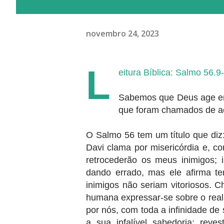
novembro 24, 2023
L
eitura Bíblica: Salmo 56.9
Sabemos que Deus age em
que foram chamados de ac
O Salmo 56 tem um título que diz
Davi clama por misericórdia e, co
retrocederão os meus inimigos; 
dando errado, mas ele afirma t
inimigos não seriam vitoriosos. 
humana expressar-se sobre o real 
por nós, com toda a infinidade de
a sua infalível sabedoria; reve