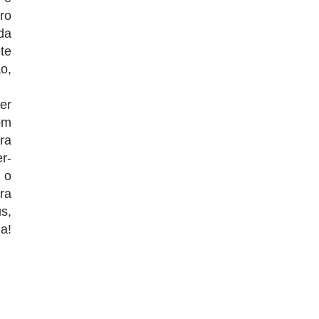
ro
da
te
o,
er
om
ra
r-
 o
ra
s,
a!