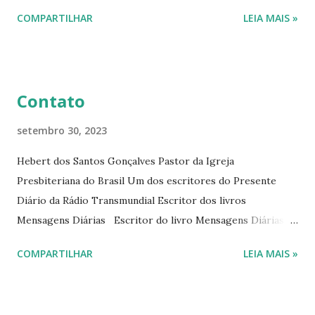
interessantes. O autor também escreve para o Presente
COMPARTILHAR
LEIA MAIS »
Diário da Rádio Trans mundial a mais de 15 anos. Escreveu o
livro mensagens diárias (8) da Editora Cultura Cristã em
2022.
Contato
setembro 30, 2023
Hebert dos Santos Gonçalves Pastor da Igreja
Presbiteriana do Brasil Um dos escritores do Presente
Diário da Rádio Transmundial Escritor dos livros
Mensagens Diárias Escritor do livro Mensagens Diárias da
Editora Cultura Cristã. E-mails: hebert@hebert.com.br
COMPARTILHAR
LEIA MAIS »
livromensagensdiarias@gmail.com Whatsapp: (15) 99765-
9165 Sites: www.hebert.com.br
www.livromensagensdiarias.com.br Redes sociais: