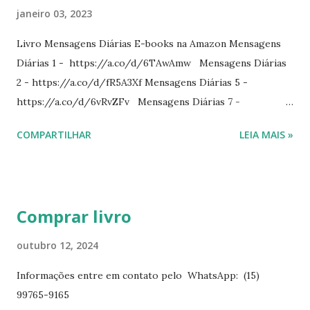
janeiro 03, 2023
Livro Mensagens Diárias E-books na Amazon Mensagens
Diárias 1 - https://a.co/d/6TAwAmw Mensagens Diárias
2 - https://a.co/d/fR5A3Xf Mensagens Diárias 5 -
https://a.co/d/6vRvZFv Mensagens Diárias 7 -
https://a.co/d/2wDSJiz Mensagens Diárias 9 -
COMPARTILHAR
LEIA MAIS »
https://a.co/d/h4iP1oj Mensagens Diárias 10 -
https://a.co/d/8yl1vJY Mensagens Diárias 11 -
https://a.co/d/elpPaaM PDF na hotmart Mensagens
Diárias 3 - https://pay.hotmart.com/E87815918X
Comprar livro
Mensagens Diárias 4 -
https://pay.hotmart.com/X87815923P Mensagens Diárias
outubro 12, 2024
6 - https://pay.hotmart.com/O87815953W O livro
Informações entre em contato pelo WhatsApp: (15)
mensagens diárias traz uma meditação para cada dia do
99765-9165
ano. Passagens bíblicas, ilustrações, histórias