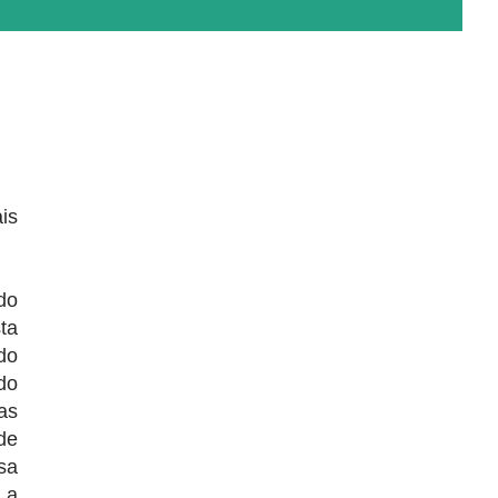
is
do
ta
do
do
as
de
sa
 a