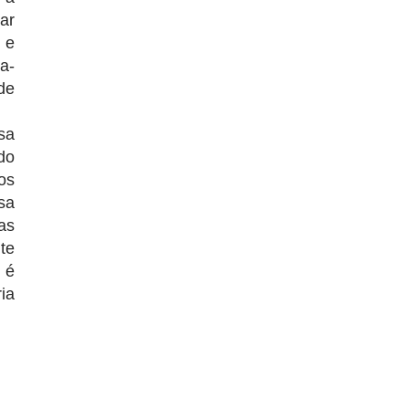
ar
 e
a-
de
sa
do
os
sa
as
te
 é
ia