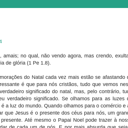
4
 amais; no qual, não vendo agora, mas crendo, exulta
ia de glória (1 Pe 1.8).
morações do Natal cada vez mais estão se afastando 
teressante é que para nós cristãos, tudo que vemos nes
erdadeiro significado do natal, mas, pelo contrário, tu
eu verdadeiro significado. Se olhamos para as luzes 
 é a luz do mundo. Quando olhamos para o comércio e 
r que Jesus é o presente dos céus para nós, um gran
o presente. Até mesmo o Papai Noel pode trazer à nos
ar de cada um de nós. E por mais absurda que seja