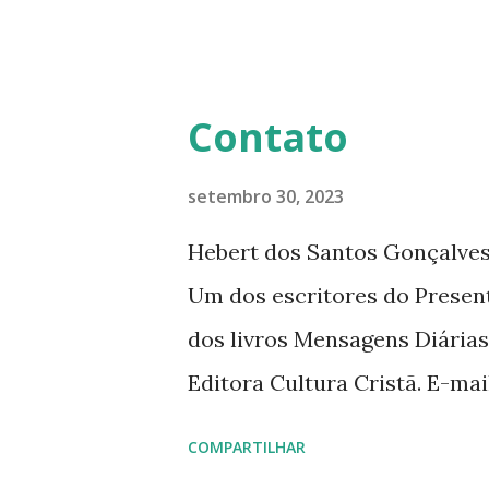
mensagens diárias (8) da Edi
Contato
setembro 30, 2023
Hebert dos Santos Gonçalves 
Um dos escritores do Presen
dos livros Mensagens Diárias
Editora Cultura Cristã. E-ma
livromensagensdiarias@gmail.
COMPARTILHAR
www.hebert.com.br www.livro