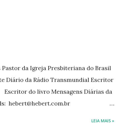
tora Cultura Cristã em 2022.
Pastor da Igreja Presbiteriana do Brasil
te Diário da Rádio Transmundial Escritor
 Escritor do livro Mensagens Diárias da
ils: hebert@hebert.com.br
com Whatsapp: (15) 99765-9165 Sites:
LEIA MAIS »
mensagensdiarias.com.br Redes sociais: