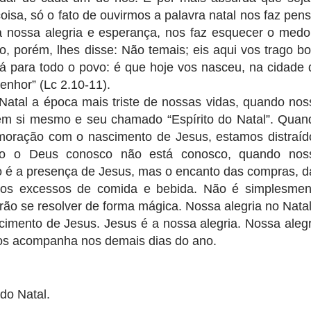
isa, só o fato de ouvirmos a palavra natal nos faz pens
 nossa alegria e esperança, nos faz esquecer o medo
o, porém, lhes disse: Não temais; eis aqui vos trago bo
rá para todo o povo: é que hoje vos nasceu, na cidade 
Senhor” (Lc 2.10-11).
atal a época mais triste de nossas vidas, quando nos
 em si mesmo e seu chamado “Espírito do Natal”. Quan
moração com o nascimento de Jesus, estamos distraíd
do o Deus conosco não está conosco, quando nos
o é a presença de Jesus, mas o encanto das compras, d
, dos excessos de comida e bebida. Não é simplesmen
rão se resolver de forma mágica. Nossa alegria no Natal
cimento de Jesus. Jesus é a nossa alegria. Nossa alegr
nos acompanha nos demais dias do ano.
 do Natal.