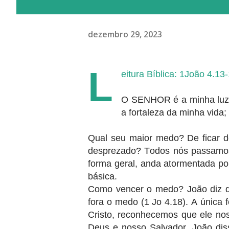
dezembro 29, 2023
L
eitura Bíblica: 1João 4.13
O SENHOR é a minha luz
a fortaleza da minha vida
Qual seu maior medo? De ficar do
desprezado? Todos nós passamos
forma geral, anda atormentada p
básica.
Como vencer o medo? João diz qu
fora o medo (1 Jo 4.18). A única
Cristo, reconhecemos que ele nos
Deus e nosso Salvador. João dis