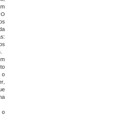
em
 O
os
da
s:
os
.
em
to
 o
r,
ue
na
 o