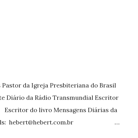
utor também escreve para o Presente
 a mais de 15 anos. Escreveu o livro
tora Cultura Cristã em 2022.
Pastor da Igreja Presbiteriana do Brasil
te Diário da Rádio Transmundial Escritor
 Escritor do livro Mensagens Diárias da
ils: hebert@hebert.com.br
com Whatsapp: (15) 99765-9165 Sites: