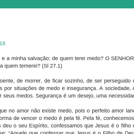
-18
 e a minha salvação; de quem terei medo? O SENHOR
; a quem temerei?
(Sl 27.1)
ente, de morrer, de ficar sozinho, de ser perseguido 
 por situações de medo e insegurança. A sociedade, 
or seus medos. Segurança é um desejo, uma necessida
e no amor não existe medo, pois o perfeito amor lan
 forma de vencer o medo é pela fé. Pela fé, conhecemos
 deu o seu Espírito, confessamos que Jesus é o filho 
se: “Aquele que confessar que Jesus é o Filho de Deu