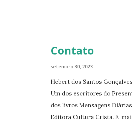
histórias interessantes. O a
Diário da Rádio Trans mundial
mensagens diárias (8) da Edi
Contato
setembro 30, 2023
Hebert dos Santos Gonçalves 
Um dos escritores do Presen
dos livros Mensagens Diárias
Editora Cultura Cristã. E-ma
livromensagensdiarias@gmail.