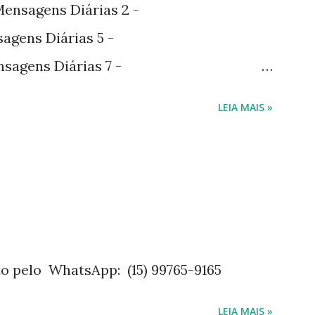
nsagens Diárias 2 -
agens Diárias 5 -
sagens Diárias 7 -
agens Diárias 9 -
LEIA MAIS »
agens Diárias 10 -
gens Diárias 11 -
 na hotmart Mensagens Diárias 3 -
815918X Mensagens Diárias 4 -
7815923P Mensagens Diárias 6 -
815953W O livro mensagens diárias traz
o pelo WhatsApp: (15) 99765-9165
do ano. Passagens bíblicas, ilustrações,
LEIA MAIS »