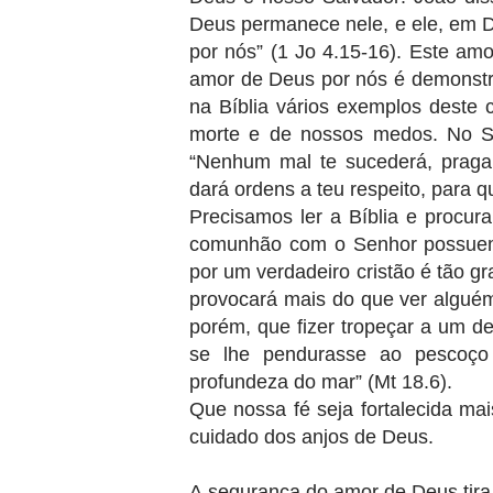
Deus permanece nele, e ele, em
por nós” (1 Jo 4.15-16). Este am
amor de Deus por nós é demonstr
na Bíblia vários exemplos deste 
morte e de nossos medos. No S
“Nenhum mal te sucederá, praga
dará ordens a teu respeito, para 
Precisamos ler a Bíblia e proc
comunhão com o Senhor possuem 
por um verdadeiro cristão é tão g
pro­vocará mais do que ver alguém
porém, que fizer tropeçar a um d
se lhe pendurasse ao pescoç
profundeza do mar” (Mt 18.6).
Que nossa fé seja fortalecida ma
cuidado dos anjos de Deus.
A segurança do amor de Deus tir