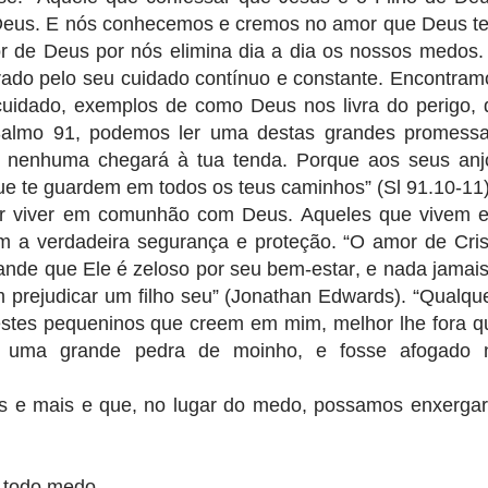
 Deus. E nós conhecemos e cremos no amor que Deus t
or de Deus por nós elimina dia a dia os nossos medos.
ado pelo seu cuidado contínuo e constante. Encontram
cuidado, exemplos de como Deus nos livra do perigo, 
almo 91, podemos ler uma destas grandes promessa
 nenhuma chegará à tua tenda. Porque aos seus anj
que te guardem em todos os teus caminhos” (Sl 91.10-11)
urar viver em comunhão com Deus. Aqueles que vivem 
a verdadeira segurança e proteção. “O amor de Cris
rande que Ele é zeloso por seu bem-estar, e nada jamais
 prejudicar um filho seu” (Jonathan Edwards). “Qualque
estes pequeninos que creem em mim, melhor lhe fora q
o uma grande pedra de moinho, e fosse afogado 
is e mais e que, no lugar do medo, possamos enxergar
a todo medo.