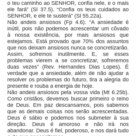
o teu caminho ao SENHOR, confia nele, e o mais
ele fará” (Sl 37.5). “Confia os teus cuidados ao
SENHOR, e ele te susterá” (Sl 55.22a).
Não andeis ansiosos (Fp 4.6). “A ansiedade é
inútil, pois não podemos acrescentar um côvado
à nossa existência, por mais ansiosos que
estejamos. Está provado que 70% dos assuntos
que nos deixam ansiosos nunca se concretizarão.
Assim, sofremos inutilmente. E, se esses
problemas vierem a se concretizar, sofreremos
duas vezes” (Rev. Hernandes Dias Lopes). É
verdade que a ansiedade, além de não ajudar a
resolver os problemas do futuro, tira a alegria do
presente e rouba a energia de hoje.
Não andeis ansiosos pela vossa vida (Mt 6.25b).
Como cristãos, devemos buscar primeiro o reino
de Deus. Em paz descansamos, pois sabemos
que as demais coisas nos serão acrescentadas.
Deus é sábio e podemos nos submeter à sua
direção. Deus é amoroso e não irá nos
abandonar. Deus é fiel, poderoso, e nos dará tudo