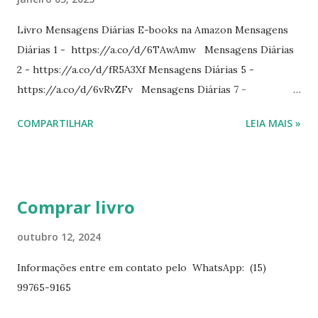
Livro Mensagens Diárias E-books na Amazon Mensagens
Diárias 1 - https://a.co/d/6TAwAmw Mensagens Diárias
2 - https://a.co/d/fR5A3Xf Mensagens Diárias 5 -
https://a.co/d/6vRvZFv Mensagens Diárias 7 -
https://a.co/d/2wDSJiz Mensagens Diárias 9 -
COMPARTILHAR
LEIA MAIS »
https://a.co/d/h4iP1oj Mensagens Diárias 10 -
https://a.co/d/8yl1vJY Mensagens Diárias 11 -
https://a.co/d/elpPaaM PDF na hotmart Mensagens
Diárias 3 - https://pay.hotmart.com/E87815918X
Comprar livro
Mensagens Diárias 4 -
https://pay.hotmart.com/X87815923P Mensagens Diárias
outubro 12, 2024
6 - https://pay.hotmart.com/O87815953W O livro
Informações entre em contato pelo WhatsApp: (15)
mensagens diárias traz uma meditação para cada dia do
99765-9165
ano. Passagens bíblicas, ilustrações, histórias
interessantes. O autor também escreve para o Presente