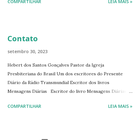
COMPARTILHAR
LEIA MAIS »
Diário da Rádio Trans mundial a mais de 15 anos. Escreveu o
livro mensagens diárias (8) da Editora Cultura Cristã em
2022.
Contato
setembro 30, 2023
Hebert dos Santos Gonçalves Pastor da Igreja
Presbiteriana do Brasil Um dos escritores do Presente
Diário da Rádio Transmundial Escritor dos livros
Mensagens Diárias Escritor do livro Mensagens Diárias da
Editora Cultura Cristã. E-mails: hebert@hebert.com.br
COMPARTILHAR
LEIA MAIS »
livromensagensdiarias@gmail.com Whatsapp: (15) 99765-
9165 Sites: www.hebert.com.br
www.livromensagensdiarias.com.br Redes sociais:
www.facebook.com/rev.hebert