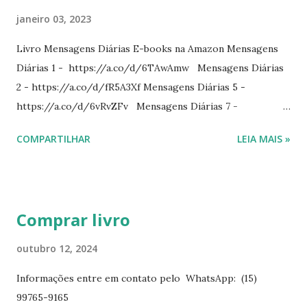
janeiro 03, 2023
Livro Mensagens Diárias E-books na Amazon Mensagens
Diárias 1 - https://a.co/d/6TAwAmw Mensagens Diárias
2 - https://a.co/d/fR5A3Xf Mensagens Diárias 5 -
https://a.co/d/6vRvZFv Mensagens Diárias 7 -
https://a.co/d/2wDSJiz Mensagens Diárias 9 -
COMPARTILHAR
LEIA MAIS »
https://a.co/d/h4iP1oj Mensagens Diárias 10 -
https://a.co/d/8yl1vJY Mensagens Diárias 11 -
https://a.co/d/elpPaaM PDF na hotmart Mensagens
Diárias 3 - https://pay.hotmart.com/E87815918X
Comprar livro
Mensagens Diárias 4 -
https://pay.hotmart.com/X87815923P Mensagens Diárias
outubro 12, 2024
6 - https://pay.hotmart.com/O87815953W O livro
Informações entre em contato pelo WhatsApp: (15)
mensagens diárias traz uma meditação para cada dia do
99765-9165
ano. Passagens bíblicas, ilustrações, histórias