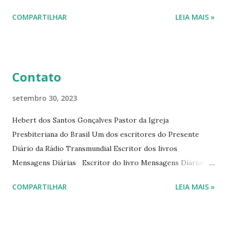
interessantes. O autor também escreve para o Presente
COMPARTILHAR
LEIA MAIS »
Diário da Rádio Trans mundial a mais de 15 anos. Escreveu o
livro mensagens diárias (8) da Editora Cultura Cristã em
2022.
Contato
setembro 30, 2023
Hebert dos Santos Gonçalves Pastor da Igreja
Presbiteriana do Brasil Um dos escritores do Presente
Diário da Rádio Transmundial Escritor dos livros
Mensagens Diárias Escritor do livro Mensagens Diárias da
Editora Cultura Cristã. E-mails: hebert@hebert.com.br
COMPARTILHAR
LEIA MAIS »
livromensagensdiarias@gmail.com Whatsapp: (15) 99765-
9165 Sites: www.hebert.com.br
www.livromensagensdiarias.com.br Redes sociais: