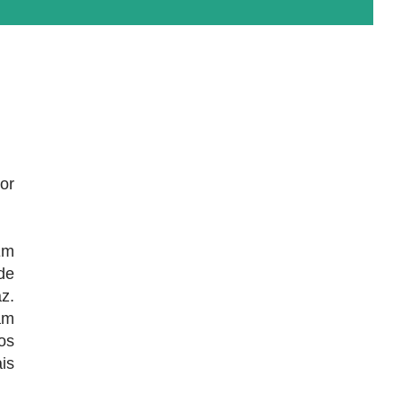
or
Em
de
z.
am
os
is