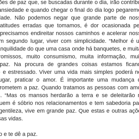
es de paz que, se buscadas durante o dia, irão contribu
ansiedade e quando chegar o final do dia logo pegarem
tidade. Não podemos negar que grande parte de nos
r atitudes erradas que tomamos, é dor ocasionada pe
precisamos endireitar nossos caminhos e acelerar nos
m segundo lugar, viver com simplicidade. “Melhor é 
nquilidade do que uma casa onde há banquetes, e muit
romissos, muito consumismo, muita informação, mui
paz. Na procura de grandes coisas estamos fican
e estressado. Viver uma vida mais simples poderá n
lugar, praticar o amor. É importante uma mudança 
rometem a paz. Quando tratamos as pessoas com amo
. “Mas os mansos herdarão a terra e se deleitarão 
Quem é sóbrio nos relacionamentos e tem sabedoria pa
 gentileza, vive em grande paz. Que estas e outras açõ
as vidas.
 e te dê a paz.