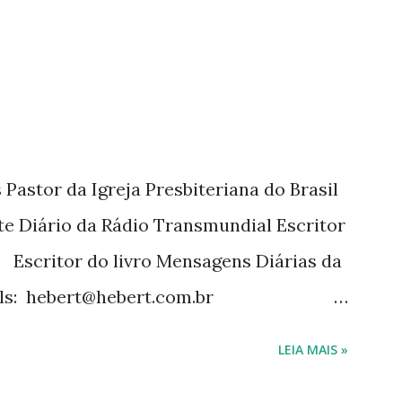
tora Cultura Cristã em 2022.
Pastor da Igreja Presbiteriana do Brasil
te Diário da Rádio Transmundial Escritor
 Escritor do livro Mensagens Diárias da
ils: hebert@hebert.com.br
com Whatsapp: (15) 99765-9165 Sites:
LEIA MAIS »
mensagensdiarias.com.br Redes sociais: