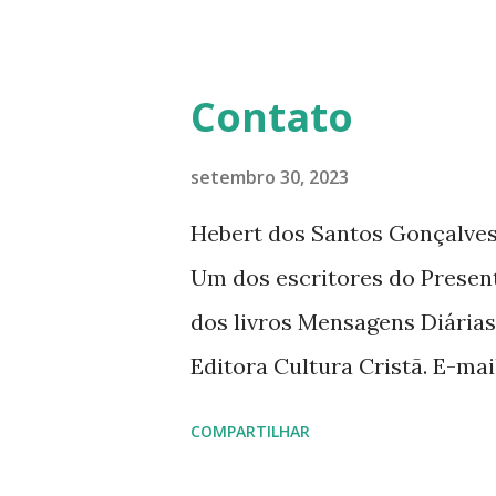
mensagens diárias (8) da Edi
Contato
setembro 30, 2023
Hebert dos Santos Gonçalves 
Um dos escritores do Presen
dos livros Mensagens Diárias
Editora Cultura Cristã. E-ma
livromensagensdiarias@gmail.
COMPARTILHAR
www.hebert.com.br www.livro