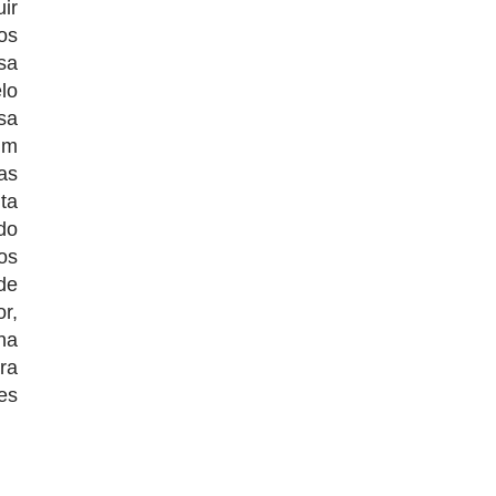
ir
os
sa
lo
sa
um
as
ta
do
os
de
r,
na
ra
es