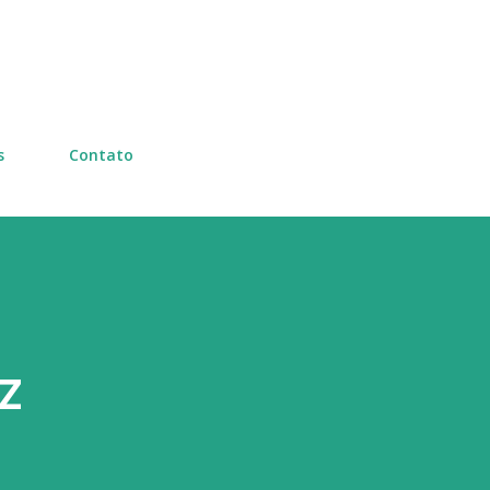
Pular para o conteúdo principal
s
Contato
z