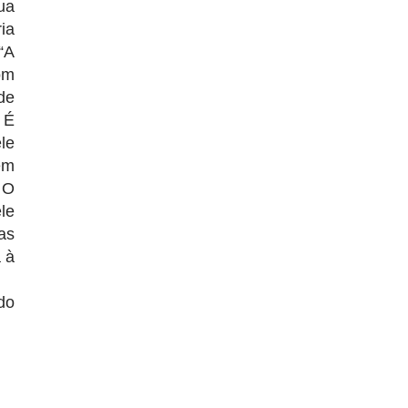
ua
ia
“A
om
de
 É
le
em
 O
le
as
 à
do