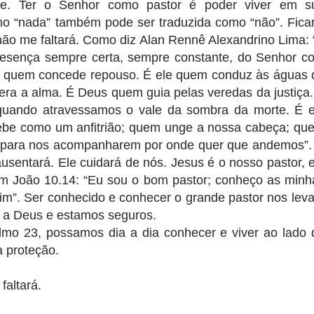
úde. Ter o Senhor como pastor é poder viver em s
mo “nada” também pode ser traduzida como “não”. Ficar
não me faltará. Como diz Alan Rennê Alexandrino Lima: 
resença sempre certa, sempre constante, do Senhor c
r quem concede repouso. É ele quem conduz às águas 
era a alma. É Deus quem guia pelas veredas da justiça.
uando atravessamos o vale da sombra da morte. É e
ebe como um anfitrião; quem unge a nossa cabeça; qu
a para nos acompanharem por onde quer que andemos”.
usentará. Ele cuidará de nós. Jesus é o nosso pastor, e
em João 10.14: “Eu sou o bom pastor; conheço as minh
m”. Ser conhecido e conhecer o grande pastor nos leva
 a Deus e estamos seguros.
mo 23, possamos dia a dia conhecer e viver ao lado 
a proteção.
faltará.