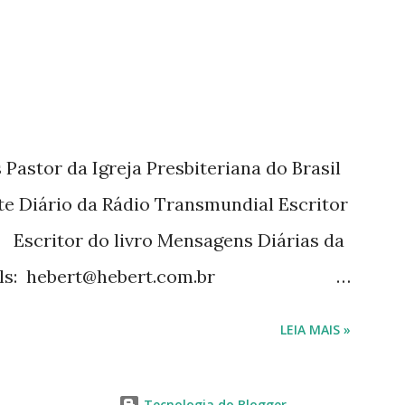
Pastor da Igreja Presbiteriana do Brasil
te Diário da Rádio Transmundial Escritor
 Escritor do livro Mensagens Diárias da
ils: hebert@hebert.com.br
com Whatsapp: (15) 99765-9165 Sites:
LEIA MAIS »
mensagensdiarias.com.br Redes sociais:
rt
Tecnologia do Blogger