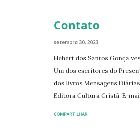
Contato
setembro 30, 2023
Hebert dos Santos Gonçalves 
Um dos escritores do Presen
dos livros Mensagens Diárias
Editora Cultura Cristã. E-ma
livromensagensdiarias@gmail.
COMPARTILHAR
www.hebert.com.br www.livro
www.facebook.com/rev.hebe