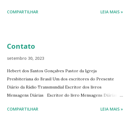
interessantes. O autor também escreve para o Presente
COMPARTILHAR
LEIA MAIS »
Diário da Rádio Trans mundial a mais de 15 anos. Escreveu o
livro mensagens diárias (8) da Editora Cultura Cristã em
2022.
Contato
setembro 30, 2023
Hebert dos Santos Gonçalves Pastor da Igreja
Presbiteriana do Brasil Um dos escritores do Presente
Diário da Rádio Transmundial Escritor dos livros
Mensagens Diárias Escritor do livro Mensagens Diárias da
Editora Cultura Cristã. E-mails: hebert@hebert.com.br
COMPARTILHAR
LEIA MAIS »
livromensagensdiarias@gmail.com Whatsapp: (15) 99765-
9165 Sites: www.hebert.com.br
www.livromensagensdiarias.com.br Redes sociais: