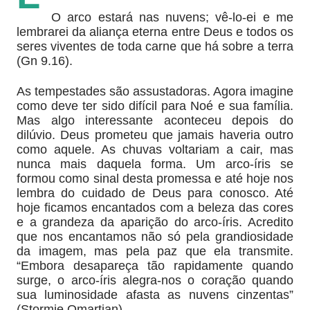
O arco estará nas nuvens; vê-lo-ei e me
lembrarei da aliança eterna entre Deus e todos os
seres viventes de toda carne que há sobre a terra
(Gn 9.16).
As tempestades são assustadoras. Agora imagine
como deve ter sido difícil para Noé e sua família.
Mas algo interessante aconteceu depois do
dilúvio. Deus prometeu que jamais haveria outro
como aquele. As chuvas voltariam a cair, mas
nunca mais daquela forma. Um arco-íris se
formou como sinal desta promessa e até hoje nos
lembra do cuidado de Deus para conosco. Até
hoje ficamos encantados com a beleza das cores
e a grandeza da aparição do arco-íris. Acredito
que nos encantamos não só pela grandiosidade
da imagem, mas pela paz que ela transmite.
“Embora desapareça tão rapidamente quando
surge, o arco-íris alegra-nos o coração quando
sua luminosidade afasta as nuvens cinzentas”
(Stormie Omartian).