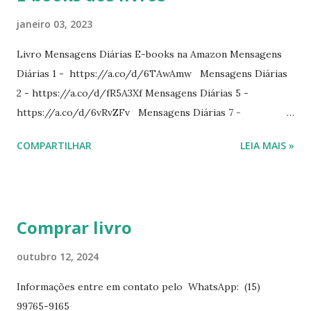
janeiro 03, 2023
Livro Mensagens Diárias E-books na Amazon Mensagens
Diárias 1 - https://a.co/d/6TAwAmw Mensagens Diárias
2 - https://a.co/d/fR5A3Xf Mensagens Diárias 5 -
https://a.co/d/6vRvZFv Mensagens Diárias 7 -
https://a.co/d/2wDSJiz Mensagens Diárias 9 -
COMPARTILHAR
LEIA MAIS »
https://a.co/d/h4iP1oj Mensagens Diárias 10 -
https://a.co/d/8yl1vJY Mensagens Diárias 11 -
https://a.co/d/elpPaaM PDF na hotmart Mensagens
Diárias 3 - https://pay.hotmart.com/E87815918X
Comprar livro
Mensagens Diárias 4 -
https://pay.hotmart.com/X87815923P Mensagens Diárias
outubro 12, 2024
6 - https://pay.hotmart.com/O87815953W O livro
Informações entre em contato pelo WhatsApp: (15)
mensagens diárias traz uma meditação para cada dia do
99765-9165
ano. Passagens bíblicas, ilustrações, histórias