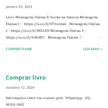
janeiro 03, 2023
Livro Mensagens Diárias E-books na Amazon Mensagens
Diárias 1 - https://a.co/d/6TAwAmw Mensagens Diárias
2 - https://a.co/d/fR5A3Xf Mensagens Diárias 5 -
https://a.co/d/6vRvZFv Mensagens Diárias 7 -
https://a.co/d/2wDSJiz Mensagens Diárias 9 -
COMPARTILHAR
LEIA MAIS »
https://a.co/d/h4iP1oj Mensagens Diárias 10 -
https://a.co/d/8yl1vJY Mensagens Diárias 11 -
https://a.co/d/elpPaaM PDF na hotmart Mensagens
Diárias 3 - https://pay.hotmart.com/E87815918X
Comprar livro
Mensagens Diárias 4 -
https://pay.hotmart.com/X87815923P Mensagens Diárias
outubro 12, 2024
6 - https://pay.hotmart.com/O87815953W O livro
Informações entre em contato pelo WhatsApp: (15)
mensagens diárias traz uma meditação para cada dia do
99765-9165
ano. Passagens bíblicas, ilustrações, histórias