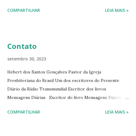
interessantes. O autor também escreve para o Presente
COMPARTILHAR
LEIA MAIS »
Diário da Rádio Trans mundial a mais de 15 anos. Escreveu o
livro mensagens diárias (8) da Editora Cultura Cristã em
2022.
Contato
setembro 30, 2023
Hebert dos Santos Gonçalves Pastor da Igreja
Presbiteriana do Brasil Um dos escritores do Presente
Diário da Rádio Transmundial Escritor dos livros
Mensagens Diárias Escritor do livro Mensagens Diárias da
Editora Cultura Cristã. E-mails: hebert@hebert.com.br
COMPARTILHAR
LEIA MAIS »
livromensagensdiarias@gmail.com Whatsapp: (15) 99765-
9165 Sites: www.hebert.com.br
www.livromensagensdiarias.com.br Redes sociais: