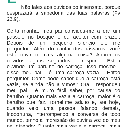
Não fales aos ouvidos do insensato, porque
desprezará a sabedoria das tuas palavras (Pv
23.9).
Certa manhã, meu pai convidou-me a dar um
passeio no bosque e eu aceitei com prazer.
Depois de um pequeno silêncio ele me
perguntou: Além do cantar dos pássaros, você
está ouvindo mais alguma coisa? Apurei os
ouvidos alguns segundos e respondi: Estou
ouvindo um barulho de carroça. Isso mesmo -
disse meu pai - é uma carroça vazia… Então
perguntei: Como pode saber que a carroça está
vazia, se ainda não a vimos? Ora - respondeu
meu pai - é muito fácil saber, por causa do
barulho. Quanto mais vazia a carroça, maior é o
barulho que faz. Tornei-me adulto e, até hoje,
quando vejo uma pessoa falando demais,
inoportuna, interrompendo a conversa de todo
mundo, tenho a impressão de ouvir a voz do meu
pai dizendo: Quanto mais vazia a carroça, mais