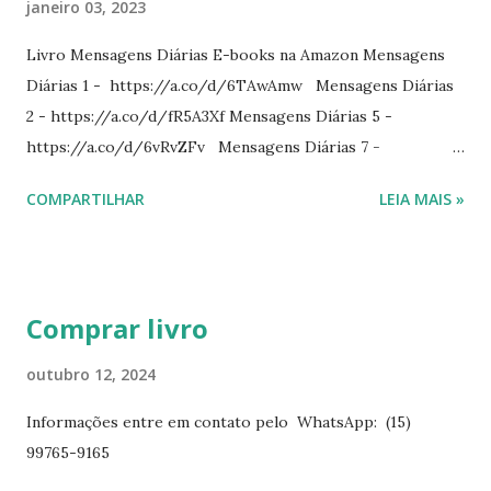
janeiro 03, 2023
Livro Mensagens Diárias E-books na Amazon Mensagens
Diárias 1 - https://a.co/d/6TAwAmw Mensagens Diárias
2 - https://a.co/d/fR5A3Xf Mensagens Diárias 5 -
https://a.co/d/6vRvZFv Mensagens Diárias 7 -
https://a.co/d/2wDSJiz Mensagens Diárias 9 -
COMPARTILHAR
LEIA MAIS »
https://a.co/d/h4iP1oj Mensagens Diárias 10 -
https://a.co/d/8yl1vJY Mensagens Diárias 11 -
https://a.co/d/elpPaaM PDF na hotmart Mensagens
Diárias 3 - https://pay.hotmart.com/E87815918X
Comprar livro
Mensagens Diárias 4 -
https://pay.hotmart.com/X87815923P Mensagens Diárias
outubro 12, 2024
6 - https://pay.hotmart.com/O87815953W O livro
Informações entre em contato pelo WhatsApp: (15)
mensagens diárias traz uma meditação para cada dia do
99765-9165
ano. Passagens bíblicas, ilustrações, histórias
interessantes. O autor também escreve para o Presente