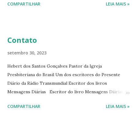
COMPARTILHAR
LEIA MAIS »
Diário da Rádio Trans mundial a mais de 15 anos. Escreveu o
livro mensagens diárias (8) da Editora Cultura Cristã em
2022.
Contato
setembro 30, 2023
Hebert dos Santos Gonçalves Pastor da Igreja
Presbiteriana do Brasil Um dos escritores do Presente
Diário da Rádio Transmundial Escritor dos livros
Mensagens Diárias Escritor do livro Mensagens Diárias da
Editora Cultura Cristã. E-mails: hebert@hebert.com.br
COMPARTILHAR
LEIA MAIS »
livromensagensdiarias@gmail.com Whatsapp: (15) 99765-
9165 Sites: www.hebert.com.br
www.livromensagensdiarias.com.br Redes sociais:
www.facebook.com/rev.hebert