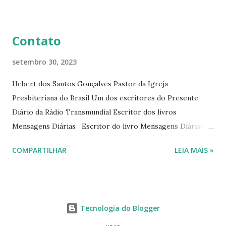
livro mensagens diárias (8) da Editora Cultura Cristã em
2022.
Contato
setembro 30, 2023
Hebert dos Santos Gonçalves Pastor da Igreja
Presbiteriana do Brasil Um dos escritores do Presente
Diário da Rádio Transmundial Escritor dos livros
Mensagens Diárias Escritor do livro Mensagens Diárias da
Editora Cultura Cristã. E-mails: hebert@hebert.com.br
COMPARTILHAR
LEIA MAIS »
livromensagensdiarias@gmail.com Whatsapp: (15) 99765-
9165 Sites: www.hebert.com.br
www.livromensagensdiarias.com.br Redes sociais:
www.facebook.com/rev.hebert
Tecnologia do Blogger
www.facebook.com/livromensagensdiarias
www.instagram.com/livromensagensdiárias