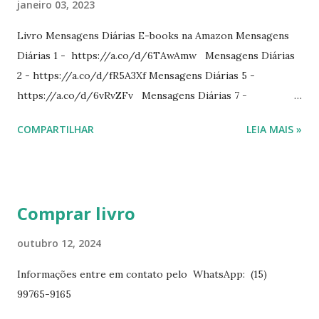
janeiro 03, 2023
Livro Mensagens Diárias E-books na Amazon Mensagens
Diárias 1 - https://a.co/d/6TAwAmw Mensagens Diárias
2 - https://a.co/d/fR5A3Xf Mensagens Diárias 5 -
https://a.co/d/6vRvZFv Mensagens Diárias 7 -
https://a.co/d/2wDSJiz Mensagens Diárias 9 -
COMPARTILHAR
LEIA MAIS »
https://a.co/d/h4iP1oj Mensagens Diárias 10 -
https://a.co/d/8yl1vJY Mensagens Diárias 11 -
https://a.co/d/elpPaaM PDF na hotmart Mensagens
Diárias 3 - https://pay.hotmart.com/E87815918X
Comprar livro
Mensagens Diárias 4 -
https://pay.hotmart.com/X87815923P Mensagens Diárias
outubro 12, 2024
6 - https://pay.hotmart.com/O87815953W O livro
Informações entre em contato pelo WhatsApp: (15)
mensagens diárias traz uma meditação para cada dia do
99765-9165
ano. Passagens bíblicas, ilustrações, histórias
interessantes. O autor também escreve para o Presente