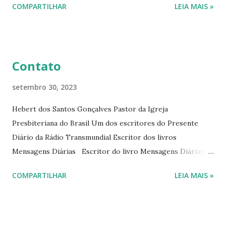
COMPARTILHAR
LEIA MAIS »
Diário da Rádio Trans mundial a mais de 15 anos. Escreveu o
livro mensagens diárias (8) da Editora Cultura Cristã em
2022.
Contato
setembro 30, 2023
Hebert dos Santos Gonçalves Pastor da Igreja
Presbiteriana do Brasil Um dos escritores do Presente
Diário da Rádio Transmundial Escritor dos livros
Mensagens Diárias Escritor do livro Mensagens Diárias da
Editora Cultura Cristã. E-mails: hebert@hebert.com.br
COMPARTILHAR
LEIA MAIS »
livromensagensdiarias@gmail.com Whatsapp: (15) 99765-
9165 Sites: www.hebert.com.br
www.livromensagensdiarias.com.br Redes sociais:
www.facebook.com/rev.hebert