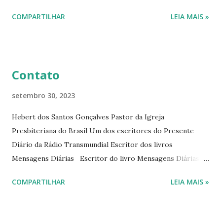
interessantes. O autor também escreve para o Presente
COMPARTILHAR
LEIA MAIS »
Diário da Rádio Trans mundial a mais de 15 anos. Escreveu o
livro mensagens diárias (8) da Editora Cultura Cristã em
2022.
Contato
setembro 30, 2023
Hebert dos Santos Gonçalves Pastor da Igreja
Presbiteriana do Brasil Um dos escritores do Presente
Diário da Rádio Transmundial Escritor dos livros
Mensagens Diárias Escritor do livro Mensagens Diárias da
Editora Cultura Cristã. E-mails: hebert@hebert.com.br
COMPARTILHAR
LEIA MAIS »
livromensagensdiarias@gmail.com Whatsapp: (15) 99765-
9165 Sites: www.hebert.com.br
www.livromensagensdiarias.com.br Redes sociais: