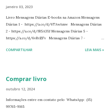
janeiro 03, 2023
Livro Mensagens Diárias E-books na Amazon Mensagens
Diárias 1 - https://a.co/d/6TAwAmw Mensagens Diárias
2 - https://a.co/d/fR5A3Xf Mensagens Diárias 5 -
https://a.co/d/6vRvZFv Mensagens Diárias 7 -
https://a.co/d/2wDSJiz Mensagens Diárias 9 -
COMPARTILHAR
LEIA MAIS »
https://a.co/d/h4iP1oj Mensagens Diárias 10 -
https://a.co/d/8yl1vJY Mensagens Diárias 11 -
https://a.co/d/elpPaaM PDF na hotmart Mensagens
Diárias 3 - https://pay.hotmart.com/E87815918X
Comprar livro
Mensagens Diárias 4 -
https://pay.hotmart.com/X87815923P Mensagens Diárias
outubro 12, 2024
6 - https://pay.hotmart.com/O87815953W O livro
Informações entre em contato pelo WhatsApp: (15)
mensagens diárias traz uma meditação para cada dia do
99765-9165
ano. Passagens bíblicas, ilustrações, histórias