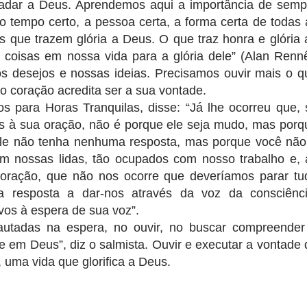
radar a Deus. Aprendemos aqui a importância de semp
o tempo certo, a pessoa certa, a forma certa de todas 
s que trazem glória a Deus. O que traz honra e glória 
coisas em nossa vida para a glória dele” (Alan Rennê
 desejos e nossas ideias. Precisamos ouvir mais o q
so coração acredita ser a sua vontade.
s para Horas Tranquilas, disse: “Já lhe ocorreu que, 
s à sua oração, não é porque ele seja mudo, mas porq
ele não tenha nenhuma resposta, mas porque você não
m nossas lidas, tão ocupados com nosso trabalho e, 
oração, que não nos ocorre que deveríamos parar tu
 resposta a dar-nos através da voz da consciênci
ivos à espera de sua voz”.
utadas na espera, no ouvir, no buscar compreender
 em Deus”, diz o salmista. Ouvir e executar a vontade 
uma vida que glorifica a Deus.