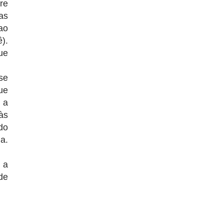
re
as
ao
).
ue
se
ue
 a
às
do
a.
 a
de