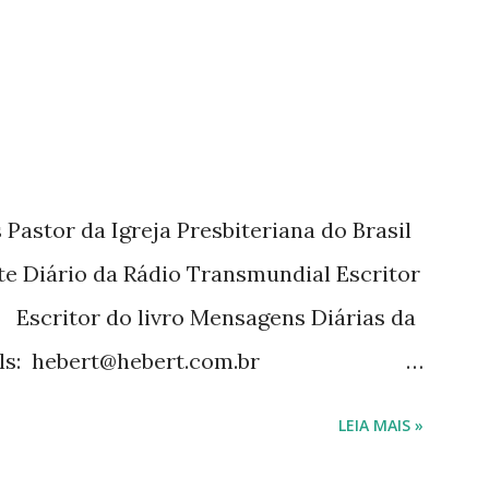
tora Cultura Cristã em 2022.
Pastor da Igreja Presbiteriana do Brasil
te Diário da Rádio Transmundial Escritor
 Escritor do livro Mensagens Diárias da
ils: hebert@hebert.com.br
com Whatsapp: (15) 99765-9165 Sites:
LEIA MAIS »
mensagensdiarias.com.br Redes sociais: