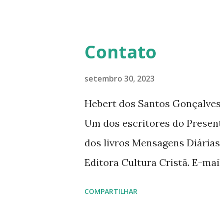
mensagens diárias (8) da Edi
Contato
setembro 30, 2023
Hebert dos Santos Gonçalves 
Um dos escritores do Presen
dos livros Mensagens Diárias
Editora Cultura Cristã. E-ma
livromensagensdiarias@gmail.
COMPARTILHAR
www.hebert.com.br www.livro