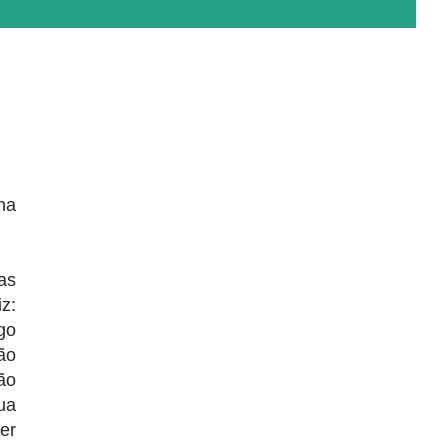
ha
as
z:
go
ão
ão
ua
er