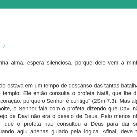
1-7
ha alma, espera silenciosa, porque dele vem a min
uando estava em um tempo de descanso das tantas batalh
o templo. Ele então consulta o profeta Natã, que lhe di
u coração, porque o Senhor é contigo” (2Sm 7.3). Mas al
oite, o Senhor fala com o profeta dizendo que Davi n
esejo de Davi não era o desejo de Deus. Pelo menos n
 que o profeta não consultou a Deus para dar s
ando agiu apenas guiado pela lógica. Afinal, deve t