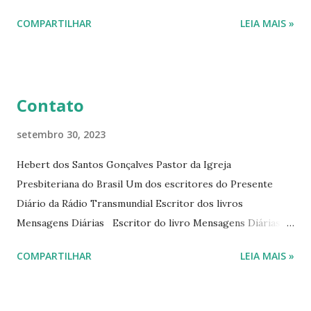
interessantes. O autor também escreve para o Presente
COMPARTILHAR
LEIA MAIS »
Diário da Rádio Trans mundial a mais de 15 anos. Escreveu o
livro mensagens diárias (8) da Editora Cultura Cristã em
2022.
Contato
setembro 30, 2023
Hebert dos Santos Gonçalves Pastor da Igreja
Presbiteriana do Brasil Um dos escritores do Presente
Diário da Rádio Transmundial Escritor dos livros
Mensagens Diárias Escritor do livro Mensagens Diárias da
Editora Cultura Cristã. E-mails: hebert@hebert.com.br
COMPARTILHAR
LEIA MAIS »
livromensagensdiarias@gmail.com Whatsapp: (15) 99765-
9165 Sites: www.hebert.com.br
www.livromensagensdiarias.com.br Redes sociais: