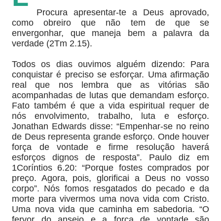
Procura apresentar-te a Deus aprovado,
como obreiro que não tem de que se
envergonhar, que maneja bem a palavra da
verdade (2Tm 2.15).
Todos os dias ouvimos alguém dizendo: Para
conquistar é preciso se esforçar. Uma afirmação
real que nos lembra que as vitórias são
acompanhadas de lutas que demandam esforço.
Fato também é que a vida espiritual requer de
nós envolvimento, trabalho, luta e esforço.
Jonathan Edwards disse: “Empenhar-se no reino
de Deus representa grande esforço. Onde houver
força de vontade e firme resolução haverá
esforços dignos de resposta”. Paulo diz em
1Coríntios 6.20: “Porque fostes comprados por
preço. Agora, pois, glorificai a Deus no vosso
corpo”. Nós fomos resgatados do pecado e da
morte para vivermos uma nova vida com Cristo.
Uma nova vida que caminha em sabedoria. “O
fervor do anseio e a força de vontade são