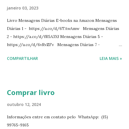
janeiro 03, 2023
Livro Mensagens Diárias E-books na Amazon Mensagens
Diárias 1 - https://a.co/d/6TAwAmw Mensagens Diárias
2 - https://a.co/d/fR5A3Xf Mensagens Diárias 5 -
https://a.co/d/6vRvZFv Mensagens Diárias 7 -
https://a.co/d/2wDSJiz Mensagens Diárias 9 -
COMPARTILHAR
LEIA MAIS »
https://a.co/d/h4iP1oj Mensagens Diárias 10 -
https://a.co/d/8yl1vJY Mensagens Diárias 11 -
https://a.co/d/elpPaaM PDF na hotmart Mensagens
Diárias 3 - https://pay.hotmart.com/E87815918X
Comprar livro
Mensagens Diárias 4 -
https://pay.hotmart.com/X87815923P Mensagens Diárias
outubro 12, 2024
6 - https://pay.hotmart.com/O87815953W O livro
Informações entre em contato pelo WhatsApp: (15)
mensagens diárias traz uma meditação para cada dia do
99765-9165
ano. Passagens bíblicas, ilustrações, histórias