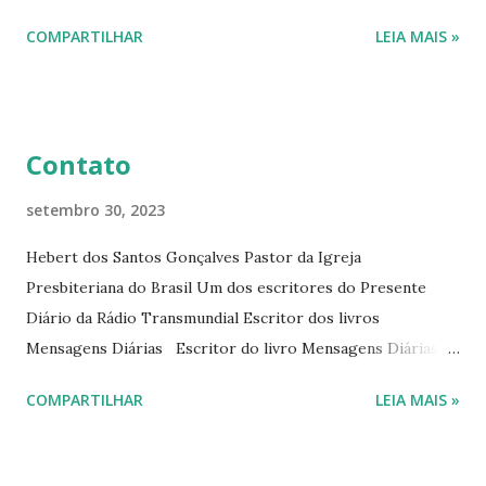
interessantes. O autor também escreve para o Presente
COMPARTILHAR
LEIA MAIS »
Diário da Rádio Trans mundial a mais de 15 anos. Escreveu o
livro mensagens diárias (8) da Editora Cultura Cristã em
2022.
Contato
setembro 30, 2023
Hebert dos Santos Gonçalves Pastor da Igreja
Presbiteriana do Brasil Um dos escritores do Presente
Diário da Rádio Transmundial Escritor dos livros
Mensagens Diárias Escritor do livro Mensagens Diárias da
Editora Cultura Cristã. E-mails: hebert@hebert.com.br
COMPARTILHAR
LEIA MAIS »
livromensagensdiarias@gmail.com Whatsapp: (15) 99765-
9165 Sites: www.hebert.com.br
www.livromensagensdiarias.com.br Redes sociais: