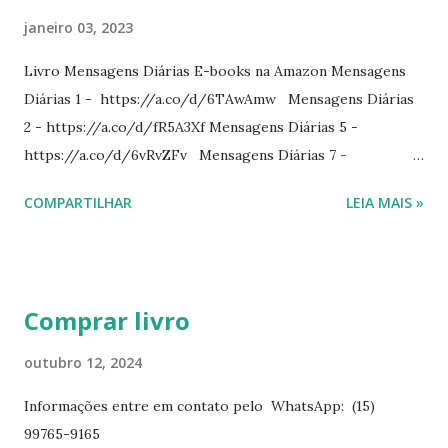
janeiro 03, 2023
Livro Mensagens Diárias E-books na Amazon Mensagens
Diárias 1 - https://a.co/d/6TAwAmw Mensagens Diárias
2 - https://a.co/d/fR5A3Xf Mensagens Diárias 5 -
https://a.co/d/6vRvZFv Mensagens Diárias 7 -
https://a.co/d/2wDSJiz Mensagens Diárias 9 -
COMPARTILHAR
LEIA MAIS »
https://a.co/d/h4iP1oj Mensagens Diárias 10 -
https://a.co/d/8yl1vJY Mensagens Diárias 11 -
https://a.co/d/elpPaaM PDF na hotmart Mensagens
Diárias 3 - https://pay.hotmart.com/E87815918X
Comprar livro
Mensagens Diárias 4 -
https://pay.hotmart.com/X87815923P Mensagens Diárias
outubro 12, 2024
6 - https://pay.hotmart.com/O87815953W O livro
Informações entre em contato pelo WhatsApp: (15)
mensagens diárias traz uma meditação para cada dia do
99765-9165
ano. Passagens bíblicas, ilustrações, histórias