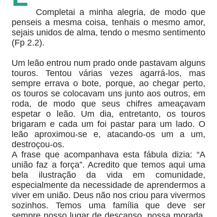
Completai a minha alegria, de modo que
penseis a mesma coisa, tenhais o mesmo amor,
sejais unidos de alma, tendo o mesmo sentimento
(Fp 2.2).
Um leão entrou num prado onde pastavam alguns
touros. Tentou várias vezes agarrá-los, mas
sempre errava o bote, porque, ao chegar perto,
os touros se colocavam uns junto aos outros, em
roda, de modo que seus chifres ameaçavam
espetar o leão. Um dia, entretanto, os touros
brigaram e cada um foi pastar para um lado. O
leão aproximou-se e, atacando-os um a um,
destroçou-os.
A frase que acompanhava esta fábula dizia: “A
união faz a força”. Acredito que temos aqui uma
bela ilustração da vida em comunidade,
especialmente da necessidade de aprendermos a
viver em união. Deus não nos criou para vivermos
sozinhos. Temos uma família que deve ser
sempre nosso lugar de descanso, nossa morada,