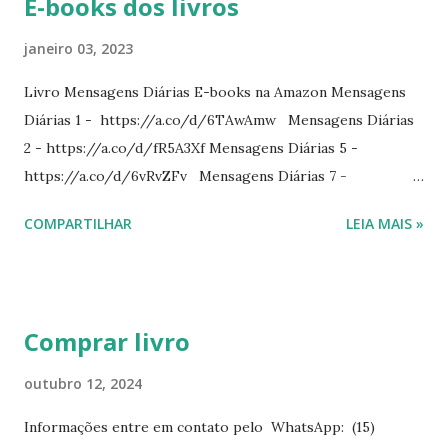
E-books dos livros
janeiro 03, 2023
Livro Mensagens Diárias E-books na Amazon Mensagens
Diárias 1 - https://a.co/d/6TAwAmw Mensagens Diárias
2 - https://a.co/d/fR5A3Xf Mensagens Diárias 5 -
https://a.co/d/6vRvZFv Mensagens Diárias 7 -
https://a.co/d/2wDSJiz Mensagens Diárias 9 -
COMPARTILHAR
LEIA MAIS »
https://a.co/d/h4iP1oj Mensagens Diárias 10 -
https://a.co/d/8yl1vJY Mensagens Diárias 11 -
https://a.co/d/elpPaaM PDF na hotmart Mensagens
Diárias 3 - https://pay.hotmart.com/E87815918X
Comprar livro
Mensagens Diárias 4 -
https://pay.hotmart.com/X87815923P Mensagens Diárias
outubro 12, 2024
6 - https://pay.hotmart.com/O87815953W O livro
Informações entre em contato pelo WhatsApp: (15)
mensagens diárias traz uma meditação para cada dia do