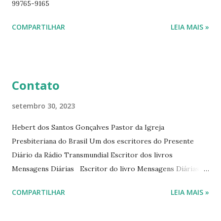
99765-9165
ano. Passagens bíblicas, ilustrações, histórias
interessantes. O autor também escreve para o Presente
COMPARTILHAR
LEIA MAIS »
Diário da Rádio Trans mundial a mais de 15 anos. Escreveu o
livro mensagens diárias (8) da Editora Cultura Cristã em
2022.
Contato
setembro 30, 2023
Hebert dos Santos Gonçalves Pastor da Igreja
Presbiteriana do Brasil Um dos escritores do Presente
Diário da Rádio Transmundial Escritor dos livros
Mensagens Diárias Escritor do livro Mensagens Diárias da
Editora Cultura Cristã. E-mails: hebert@hebert.com.br
COMPARTILHAR
LEIA MAIS »
livromensagensdiarias@gmail.com Whatsapp: (15) 99765-
9165 Sites: www.hebert.com.br