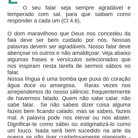
O seu falar seja sempre agradável e
temperado com sal, para que saibam como
responder a cada um (Cl 4.6).
O dom maravilhoso que Deus nos concedeu da
fala deve ser bem cuidado por nós. Nossas
palavras devem ser agradáveis. Nosso falar deve
abençoar os outros e não amaldiçoar. Veja abaixo
algumas frases e versículos selecionados que
nos inspiram nesta tarefa de sermos sábios no
falar.
Nossa língua é uma bomba que puxa do coração
água doce ou amargosa.
Raras vezes nos
arrependemos do nosso silêncio; frequentemente
de havermos falado. Quem não sabe calar, não
sabe falar.
Se não sabeis dizer coisa alguma
fazeis bem ficando calado; mas se sabeis, fazeis
mal. A palavra pode nos elevar ou nos abater.
Dignificar-te como sábio ou estigmatizá-lo como
um louco. Nada será bem sucedido na arte da
guerra se não tiver cuidadosamente planejado -