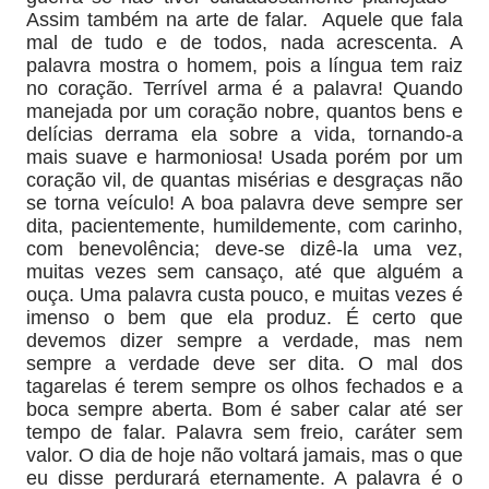
Assim também na arte de falar.
Aquele que fala
mal de tudo e de todos, nada acrescenta. A
palavra mostra o homem, pois a língua tem raiz
no coração. Terrível arma é a palavra! Quando
manejada por um coração nobre, quantos bens e
delícias derrama ela sobre a vida, tornando-a
mais suave e harmoniosa! Usada porém por um
coração vil, de quantas misérias e desgraças não
se torna veículo! A boa palavra deve sempre ser
dita, pacientemente, humildemente, com carinho,
com benevolência; deve-se dizê-la uma vez,
muitas vezes sem cansaço, até que alguém a
ouça. Uma palavra custa pouco, e muitas vezes é
imenso o bem que ela produz. É certo que
devemos dizer sempre a verdade, mas nem
sempre a verdade deve ser dita. O mal dos
tagarelas é terem sempre os olhos fechados e a
boca sempre aberta. Bom é saber calar até ser
tempo de falar. Palavra sem freio, caráter sem
valor. O dia de hoje não voltará jamais, mas o que
eu disse perdurará eternamente. A palavra é o