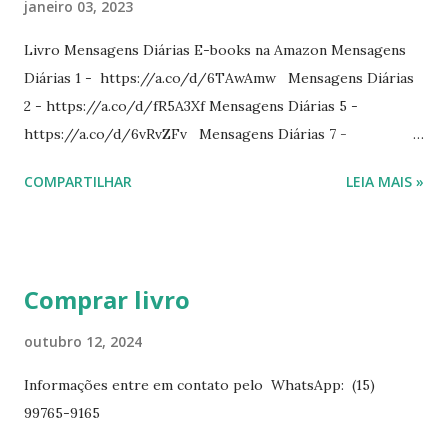
janeiro 03, 2023
Livro Mensagens Diárias E-books na Amazon Mensagens
Diárias 1 - https://a.co/d/6TAwAmw Mensagens Diárias
2 - https://a.co/d/fR5A3Xf Mensagens Diárias 5 -
https://a.co/d/6vRvZFv Mensagens Diárias 7 -
https://a.co/d/2wDSJiz Mensagens Diárias 9 -
COMPARTILHAR
LEIA MAIS »
https://a.co/d/h4iP1oj Mensagens Diárias 10 -
https://a.co/d/8yl1vJY Mensagens Diárias 11 -
https://a.co/d/elpPaaM PDF na hotmart Mensagens
Diárias 3 - https://pay.hotmart.com/E87815918X
Comprar livro
Mensagens Diárias 4 -
https://pay.hotmart.com/X87815923P Mensagens Diárias
outubro 12, 2024
6 - https://pay.hotmart.com/O87815953W O livro
Informações entre em contato pelo WhatsApp: (15)
mensagens diárias traz uma meditação para cada dia do
99765-9165
ano. Passagens bíblicas, ilustrações, histórias
interessantes. O autor também escreve para o Presente