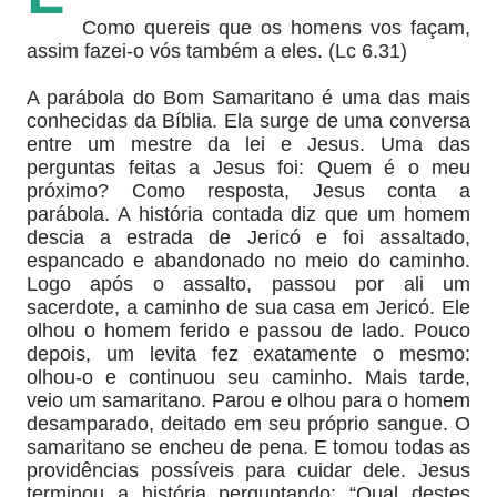
Como quereis que os homens vos façam,
assim fazei-o vós também a eles. (Lc 6.31)
A parábola do Bom Samaritano é uma das mais
conhecidas da Bíblia. Ela surge de uma conversa
entre um mestre da lei e Jesus. Uma das
perguntas feitas a Jesus foi: Quem é o meu
próximo? Como resposta, Jesus conta a
parábola. A história contada diz que um homem
descia a estrada de Jericó e foi assaltado,
espancado e abandonado no meio do caminho.
Logo após o assalto, passou por ali um
sacerdote, a caminho de sua casa em Jericó. Ele
olhou o homem ferido e passou de lado. Pouco
depois, um levita fez exatamente o mesmo:
olhou-o e continuou seu caminho. Mais tarde,
veio um samaritano. Parou e olhou para o homem
desamparado, deitado em seu próprio sangue. O
samaritano se encheu de pena. E tomou todas as
providências possíveis para cuidar dele. Jesus
terminou a história perguntando: “Qual destes