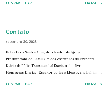
COMPARTILHAR
LEIA MAIS »
Diário da Rádio Trans mundial a mais de 15 anos. Escreveu o
livro mensagens diárias (8) da Editora Cultura Cristã em
2022.
Contato
setembro 30, 2023
Hebert dos Santos Gonçalves Pastor da Igreja
Presbiteriana do Brasil Um dos escritores do Presente
Diário da Rádio Transmundial Escritor dos livros
Mensagens Diárias Escritor do livro Mensagens Diárias da
Editora Cultura Cristã. E-mails: hebert@hebert.com.br
COMPARTILHAR
LEIA MAIS »
livromensagensdiarias@gmail.com Whatsapp: (15) 99765-
9165 Sites: www.hebert.com.br
www.livromensagensdiarias.com.br Redes sociais:
www.facebook.com/rev.hebert