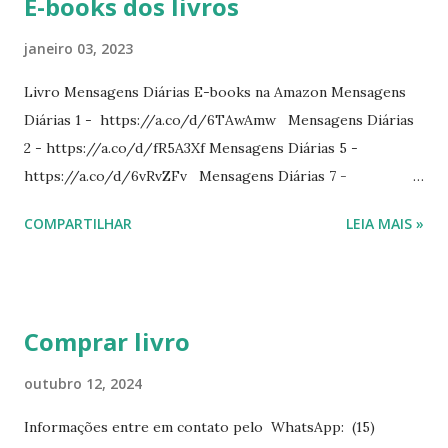
E-books dos livros
janeiro 03, 2023
Livro Mensagens Diárias E-books na Amazon Mensagens
Diárias 1 - https://a.co/d/6TAwAmw Mensagens Diárias
2 - https://a.co/d/fR5A3Xf Mensagens Diárias 5 -
https://a.co/d/6vRvZFv Mensagens Diárias 7 -
https://a.co/d/2wDSJiz Mensagens Diárias 9 -
COMPARTILHAR
LEIA MAIS »
https://a.co/d/h4iP1oj Mensagens Diárias 10 -
https://a.co/d/8yl1vJY Mensagens Diárias 11 -
https://a.co/d/elpPaaM PDF na hotmart Mensagens
Diárias 3 - https://pay.hotmart.com/E87815918X
Comprar livro
Mensagens Diárias 4 -
https://pay.hotmart.com/X87815923P Mensagens Diárias
outubro 12, 2024
6 - https://pay.hotmart.com/O87815953W O livro
Informações entre em contato pelo WhatsApp: (15)
mensagens diárias traz uma meditação para cada dia do