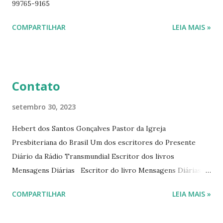
99765-9165
ano. Passagens bíblicas, ilustrações, histórias
interessantes. O autor também escreve para o Presente
COMPARTILHAR
LEIA MAIS »
Diário da Rádio Trans mundial a mais de 15 anos. Escreveu o
livro mensagens diárias (8) da Editora Cultura Cristã em
2022.
Contato
setembro 30, 2023
Hebert dos Santos Gonçalves Pastor da Igreja
Presbiteriana do Brasil Um dos escritores do Presente
Diário da Rádio Transmundial Escritor dos livros
Mensagens Diárias Escritor do livro Mensagens Diárias da
Editora Cultura Cristã. E-mails: hebert@hebert.com.br
COMPARTILHAR
LEIA MAIS »
livromensagensdiarias@gmail.com Whatsapp: (15) 99765-
9165 Sites: www.hebert.com.br