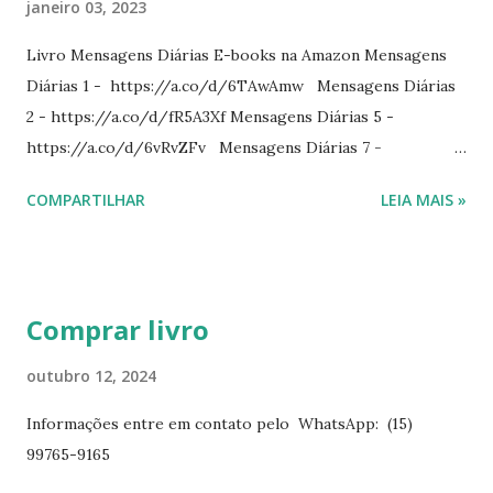
janeiro 03, 2023
Livro Mensagens Diárias E-books na Amazon Mensagens
Diárias 1 - https://a.co/d/6TAwAmw Mensagens Diárias
2 - https://a.co/d/fR5A3Xf Mensagens Diárias 5 -
https://a.co/d/6vRvZFv Mensagens Diárias 7 -
https://a.co/d/2wDSJiz Mensagens Diárias 9 -
COMPARTILHAR
LEIA MAIS »
https://a.co/d/h4iP1oj Mensagens Diárias 10 -
https://a.co/d/8yl1vJY Mensagens Diárias 11 -
https://a.co/d/elpPaaM PDF na hotmart Mensagens
Diárias 3 - https://pay.hotmart.com/E87815918X
Comprar livro
Mensagens Diárias 4 -
https://pay.hotmart.com/X87815923P Mensagens Diárias
outubro 12, 2024
6 - https://pay.hotmart.com/O87815953W O livro
Informações entre em contato pelo WhatsApp: (15)
mensagens diárias traz uma meditação para cada dia do
99765-9165
ano. Passagens bíblicas, ilustrações, histórias
interessantes. O autor também escreve para o Presente