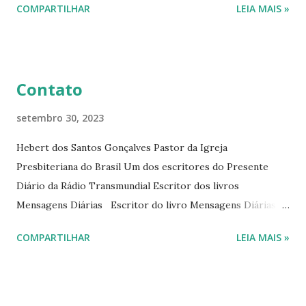
COMPARTILHAR
LEIA MAIS »
Diário da Rádio Trans mundial a mais de 15 anos. Escreveu o
livro mensagens diárias (8) da Editora Cultura Cristã em
2022.
Contato
setembro 30, 2023
Hebert dos Santos Gonçalves Pastor da Igreja
Presbiteriana do Brasil Um dos escritores do Presente
Diário da Rádio Transmundial Escritor dos livros
Mensagens Diárias Escritor do livro Mensagens Diárias da
Editora Cultura Cristã. E-mails: hebert@hebert.com.br
COMPARTILHAR
LEIA MAIS »
livromensagensdiarias@gmail.com Whatsapp: (15) 99765-
9165 Sites: www.hebert.com.br
www.livromensagensdiarias.com.br Redes sociais:
www.facebook.com/rev.hebert