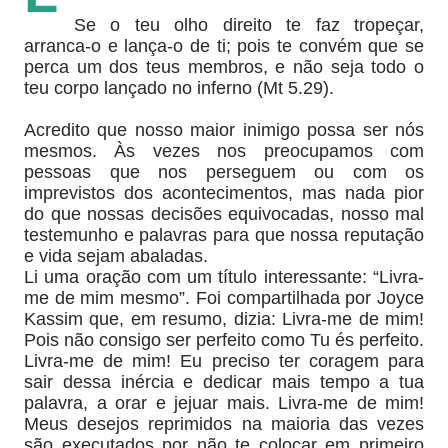
Se o teu olho direito te faz tropeçar,
arranca-o e lança-o de ti; pois te convém que se
perca um dos teus membros, e não seja todo o
teu corpo lançado no inferno (Mt 5.29).
Acredito que nosso maior inimigo possa ser nós
mesmos. Às vezes nos preocupamos com
pessoas que nos perseguem ou com os
imprevistos dos acontecimentos, mas nada pior
do que nossas decisões equivocadas, nosso mal
testemunho e palavras para que nossa reputação
e vida sejam abaladas.
Li uma oração com um título interessante: “Livra-
me de mim mesmo”. Foi compartilhada por Joyce
Kassim que, em resumo, dizia: Livra-me de mim!
Pois não consigo ser perfeito como Tu és perfeito.
Livra-me de mim! Eu preciso ter coragem para
sair dessa inércia e dedicar mais tempo a tua
palavra, a orar e jejuar mais. Livra-me de mim!
Meus desejos reprimidos na maioria das vezes
são executados por não te colocar em primeiro